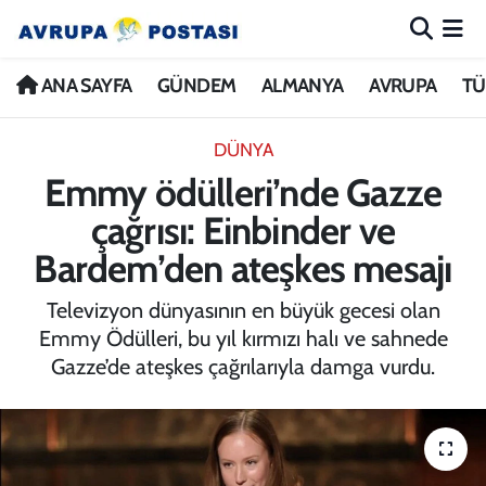
ANA SAYFA
Nöbetçi Eczaneler
ANA SAYFA
GÜNDEM
ALMANYA
AVRUPA
TÜ
GÜNDEM
Hava Durumu
DÜNYA
Emmy ödülleri’nde Gazze
ALMANYA
İstanbul Namaz Vakitleri
çağrısı: Einbinder ve
AVRUPA
Trafik Durumu
Bardem’den ateşkes mesajı
TÜRKİYE
Avrupa Ligi Puan Durumu ve Fikstür
Televizyon dünyasının en büyük gecesi olan
Emmy Ödülleri, bu yıl kırmızı halı ve sahnede
DÜNYA
Tüm Manşetler
Gazze’de ateşkes çağrılarıyla damga vurdu.
KÜLTÜR
Son Dakika Haberleri
SPOR
Haber Arşivi