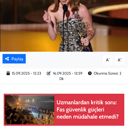
KADIN
YAZARLAR
Paylaş
-
+
A
A
15.09.2025 - 12:23
16.09.2025 - 13:59
Okunma Süresi: 2
Dk
Uzmanlardan kritik soru:
Fas güvenlik güçleri
neden müdahale etmedi?