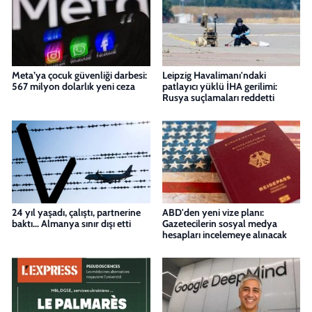
Meta’ya çocuk güvenliği darbesi:
Leipzig Havalimanı'ndaki
567 milyon dolarlık yeni ceza
patlayıcı yüklü İHA gerilimi:
Rusya suçlamaları reddetti
24 yıl yaşadı, çalıştı, partnerine
ABD'den yeni vize planı:
baktı... Almanya sınır dışı etti
Gazetecilerin sosyal medya
hesapları incelemeye alınacak