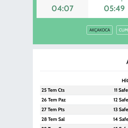
04:07
05:49
KADIN
YAZARLAR
AKÇAKOCA
CUM
Hİ
25 Tem Cts
11 Saf
26 Tem Paz
12 Saf
27 Tem Pts
13 Saf
28 Tem Sal
14 Saf