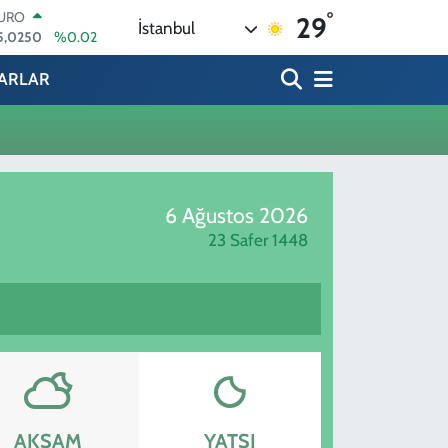
°
URO
29
İstanbul
5,0250
%0.02
TERLİN
4,2398
%0.2
ARLAR
RAM ALTIN
513.94
%0.32
İST100
3.768
%48
ITCOIN
4.602,05
%0.69
6 Ağustos 2026
OLAR
7,6006
%0.06
23 Safer 1448
AKŞAM
YATSI