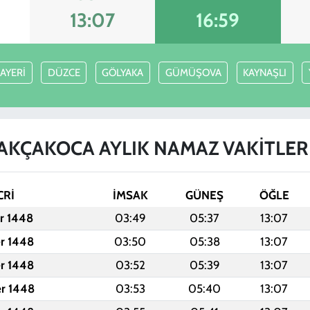
13:07
16:59
AYERİ
DÜZCE
GÖLYAKA
GÜMÜŞOVA
KAYNAŞLI
AKÇAKOCA AYLIK NAMAZ VAKITLER
CRİ
İMSAK
GÜNEŞ
ÖĞLE
er 1448
03:49
05:37
13:07
er 1448
03:50
05:38
13:07
er 1448
03:52
05:39
13:07
er 1448
03:53
05:40
13:07