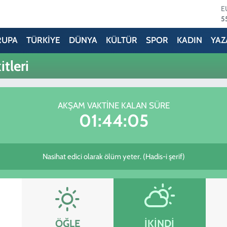
E
5
S
6
RUPA
TÜRKİYE
DÜNYA
KÜLTÜR
SPOR
KADIN
YAZ
G
6
tleri
B
1
B
6
AKŞAM VAKTINE KALAN SÜRE
D
01:44:05
4
Nasihat edici olarak ölüm yeter. (Hadis-i şerif)
ÖĞLE
İKINDI