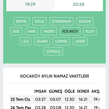
19:29
20:58
BİSMİL
DİCLE
DİYARBAKIR
ERGANİ
EĞİL
HANİ
HAZRO
KOCAKÖY
KULP
LİCE
SİLVAN
ÇERMİK
ÇINAR
ÇÜNGÜŞ
KOCAKÖY AYLIK NAMAZ VAKITLERI
İMSAK
GÜNEŞ
ÖĞLE
İKINDI
AKŞAM
25 Tem Cts
03:27
05:07
12:30
16:21
19:42
26 Tem Paz
03:28
05:08
12:30
16:21
19:41