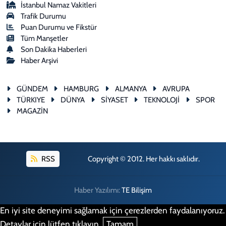
İstanbul Namaz Vakitleri
Trafik Durumu
Puan Durumu ve Fikstür
Tüm Manşetler
Son Dakika Haberleri
Haber Arşivi
GÜNDEM
HAMBURG
ALMANYA
AVRUPA
TÜRKIYE
DÜNYA
SİYASET
TEKNOLOJİ
SPOR
MAGAZİN
RSS
Copyright © 2012. Her hakkı saklıdır.
Haber Yazılımı:
TE Bilişim
En iyi site deneyimi sağlamak için çerezlerden faydalanıyoruz.
Detaylar için lütfen tıklayın.
Tamam