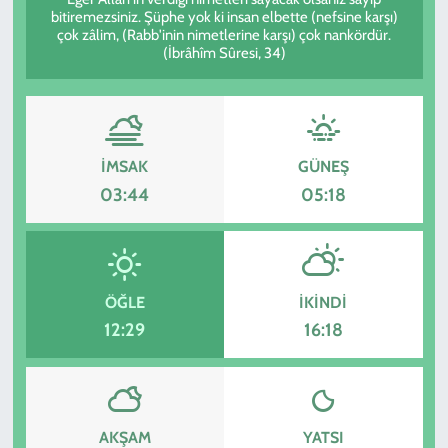
bitiremezsiniz. Şüphe yok ki insan elbette (nefsine karşı)
çok zâlim, (Rabb'inin nimetlerine karşı) çok nankördür.
KADIN
(İbrâhîm Sûresi, 34)
YAZARLAR
İMSAK
GÜNEŞ
03:44
05:18
ÖĞLE
İKINDI
12:29
16:18
AKŞAM
YATSI