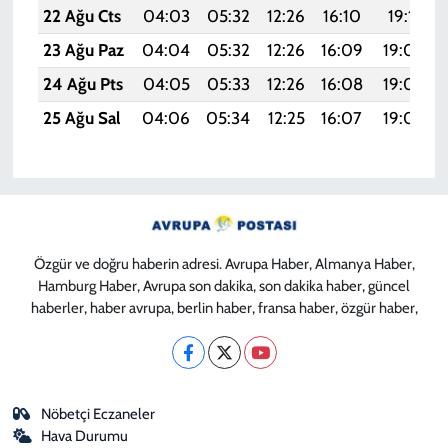
22 Ağu Cts
04:03
05:32
12:26
16:10
19:11
23 Ağu Paz
04:04
05:32
12:26
16:09
19:09
24 Ağu Pts
04:05
05:33
12:26
16:08
19:08
25 Ağu Sal
04:06
05:34
12:25
16:07
19:06
Özgür ve doğru haberin adresi. Avrupa Haber, Almanya Haber,
Hamburg Haber, Avrupa son dakika, son dakika haber, güncel
haberler, haber avrupa, berlin haber, fransa haber, özgür haber,
Nöbetçi Eczaneler
Hava Durumu