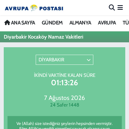
ANA SAYFA
Nöbetçi Eczaneler
ANA SAYFA
GÜNDEM
ALMANYA
AVRUPA
TÜ
Diyarbakir Kocaköy Namaz Vakitleri
GÜNDEM
Hava Durumu
ALMANYA
İstanbul Namaz Vakitleri
DİYARBAKIR
AVRUPA
Trafik Durumu
İKINDI VAKTINE KALAN SÜRE
01:13:26
TÜRKİYE
Avrupa Ligi Puan Durumu ve Fikstür
DÜNYA
Tüm Manşetler
7 Ağustos 2026
24 Safer 1448
KÜLTÜR
Son Dakika Haberleri
Ve (Allah) size istediğiniz şeylerin hepsinden vermiştir.
SPOR
Haber Arşivi
Eğer Allâh'ın verdiği nimetleri sayacak olsanız sayıp