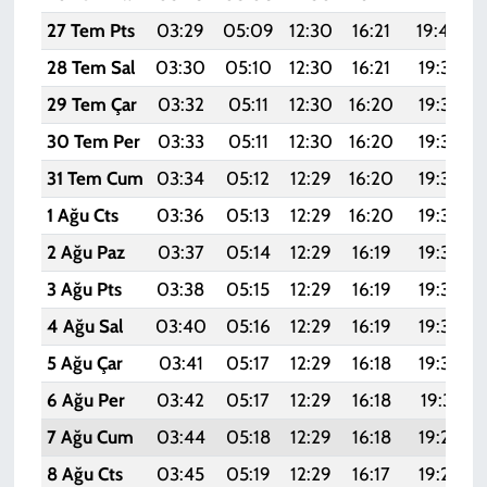
27 Tem Pts
03:29
05:09
12:30
16:21
19:40
28 Tem Sal
03:30
05:10
12:30
16:21
19:39
29 Tem Çar
03:32
05:11
12:30
16:20
19:39
30 Tem Per
03:33
05:11
12:30
16:20
19:38
31 Tem Cum
03:34
05:12
12:29
16:20
19:37
1 Ağu Cts
03:36
05:13
12:29
16:20
19:36
2 Ağu Paz
03:37
05:14
12:29
16:19
19:35
3 Ağu Pts
03:38
05:15
12:29
16:19
19:34
4 Ağu Sal
03:40
05:16
12:29
16:19
19:33
5 Ağu Çar
03:41
05:17
12:29
16:18
19:32
6 Ağu Per
03:42
05:17
12:29
16:18
19:31
7 Ağu Cum
03:44
05:18
12:29
16:18
19:29
8 Ağu Cts
03:45
05:19
12:29
16:17
19:28