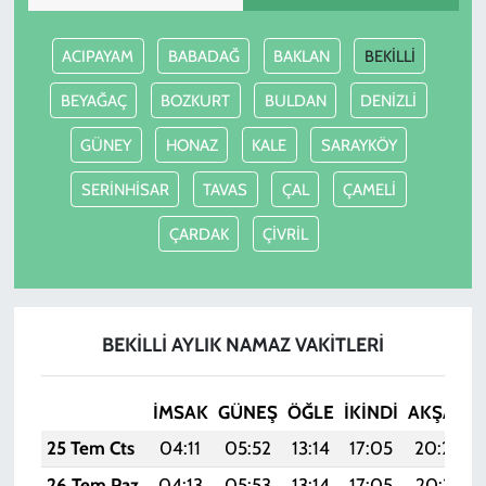
ACIPAYAM
BABADAĞ
BAKLAN
BEKİLLİ
BEYAĞAÇ
BOZKURT
BULDAN
DENİZLİ
GÜNEY
HONAZ
KALE
SARAYKÖY
SERİNHİSAR
TAVAS
ÇAL
ÇAMELİ
ÇARDAK
ÇİVRİL
BEKİLLİ AYLIK NAMAZ VAKITLERI
İMSAK
GÜNEŞ
ÖĞLE
İKINDI
AKŞAM
25 Tem Cts
04:11
05:52
13:14
17:05
20:26
26 Tem Paz
04:13
05:53
13:14
17:05
20:25