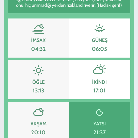
onu, hiç ummadığı yerden rızıklandırıverir. (Hadis-i şerif)
KADIN
YAZARLAR
İMSAK
GÜNEŞ
04:32
06:05
ÖĞLE
İKINDI
13:13
17:01
AKŞAM
YATSI
20:10
21:37