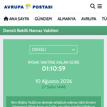
ANA SAYFA
Nöbetçi Eczaneler
ANA SAYFA
GÜNDEM
ALMANYA
AVRUPA
TÜ
Denizli Bekilli Namaz Vakitleri
GÜNDEM
Hava Durumu
ALMANYA
İstanbul Namaz Vakitleri
DENİZLİ
AVRUPA
Trafik Durumu
İMSAK VAKTINE KALAN SÜRE
01:10:59
TÜRKİYE
Avrupa Ligi Puan Durumu ve Fikstür
DÜNYA
Tüm Manşetler
10 Ağustos 2026
27 Safer 1448
KÜLTÜR
Son Dakika Haberleri
Kim Allâhü Teâlâ'nın dininde tefakkuh ederse (dînî ilimleri
SPOR
Haber Arşivi
öğrenirse) Allah Azze ve Celle, ona (her işinde) kâfidir ve