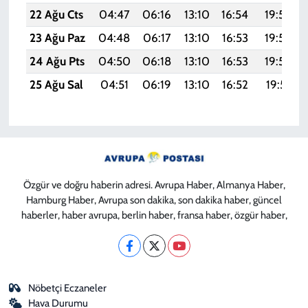
22 Ağu Cts
04:47
06:16
13:10
16:54
19:55
23 Ağu Paz
04:48
06:17
13:10
16:53
19:53
24 Ağu Pts
04:50
06:18
13:10
16:53
19:52
25 Ağu Sal
04:51
06:19
13:10
16:52
19:51
Özgür ve doğru haberin adresi. Avrupa Haber, Almanya Haber,
Hamburg Haber, Avrupa son dakika, son dakika haber, güncel
haberler, haber avrupa, berlin haber, fransa haber, özgür haber,
Nöbetçi Eczaneler
Hava Durumu