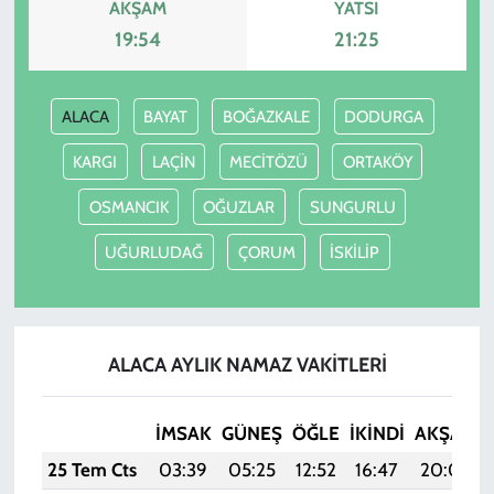
AKŞAM
YATSI
19:54
21:25
ALACA
BAYAT
BOĞAZKALE
DODURGA
KARGI
LAÇİN
MECİTÖZÜ
ORTAKÖY
OSMANCIK
OĞUZLAR
SUNGURLU
UĞURLUDAĞ
ÇORUM
İSKİLİP
ALACA AYLIK NAMAZ VAKITLERI
İMSAK
GÜNEŞ
ÖĞLE
İKINDI
AKŞAM
25 Tem Cts
03:39
05:25
12:52
16:47
20:09