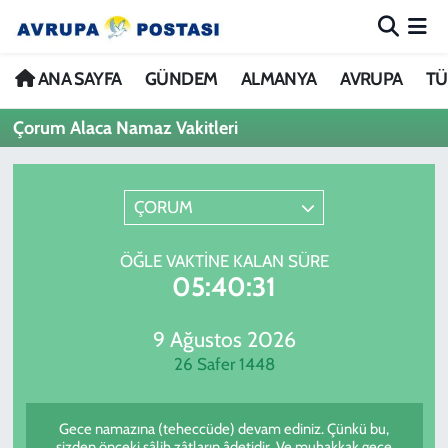
ANA SAYFA
Nöbetçi Eczaneler
ANA SAYFA
GÜNDEM
ALMANYA
AVRUPA
TÜ
Çorum Alaca Namaz Vakitleri
GÜNDEM
Hava Durumu
ALMANYA
İstanbul Namaz Vakitleri
ÇORUM
AVRUPA
Trafik Durumu
ÖĞLE VAKTINE KALAN SÜRE
05:40:31
TÜRKİYE
Avrupa Ligi Puan Durumu ve Fikstür
DÜNYA
Tüm Manşetler
9 Ağustos 2026
26 Safer 1448
KÜLTÜR
Son Dakika Haberleri
Gece namazına (teheccüde) devam ediniz. Çünkü bu,
SPOR
Haber Arşivi
sizden önceki sâlih zâtların âdetidir. Ve muhakkak gece