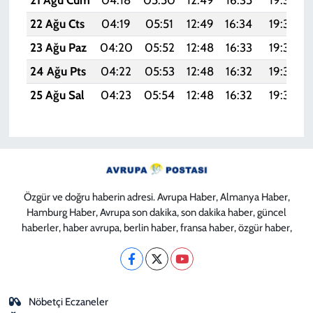
21 Ağu Cum
04:18
05:50
12:49
16:35
19:37
22 Ağu Cts
04:19
05:51
12:49
16:34
19:36
23 Ağu Paz
04:20
05:52
12:48
16:33
19:35
24 Ağu Pts
04:22
05:53
12:48
16:32
19:33
25 Ağu Sal
04:23
05:54
12:48
16:32
19:32
Özgür ve doğru haberin adresi. Avrupa Haber, Almanya Haber,
Hamburg Haber, Avrupa son dakika, son dakika haber, güncel
haberler, haber avrupa, berlin haber, fransa haber, özgür haber,
Nöbetçi Eczaneler