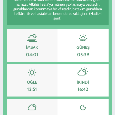
namazı, Allâhü Teâlâ'ya mânen yaklaşmaya vesîledir,
günahlardan korunmaya bir vâsıtadır, birtakım günahlara
KADIN
keffârettir ve hastalıkları bedenden uzaklaştırır. (Hadis-i
şerif)
YAZARLAR
İMSAK
GÜNEŞ
04:01
05:39
ÖĞLE
İKINDI
12:51
16:42