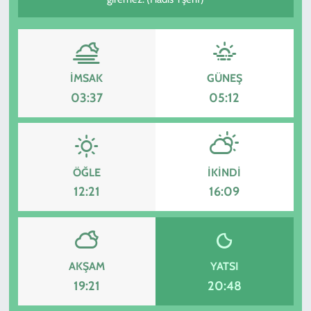
KADIN
YAZARLAR
İMSAK
GÜNEŞ
03:37
05:12
ÖĞLE
İKINDI
12:21
16:09
AKŞAM
YATSI
19:21
20:48