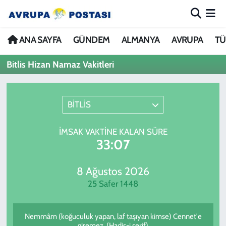
ANA SAYFA
Nöbetçi Eczaneler
ANA SAYFA
GÜNDEM
ALMANYA
AVRUPA
TÜ
Bitlis Hizan Namaz Vakitleri
GÜNDEM
Hava Durumu
ALMANYA
İstanbul Namaz Vakitleri
BİTLİS
AVRUPA
Trafik Durumu
İMSAK VAKTINE KALAN SÜRE
33:07
TÜRKİYE
Avrupa Ligi Puan Durumu ve Fikstür
DÜNYA
Tüm Manşetler
8 Ağustos 2026
25 Safer 1448
KÜLTÜR
Son Dakika Haberleri
Nemmâm (koğuculuk yapan, laf taşıyan kimse) Cennet'e
SPOR
Haber Arşivi
giremez. (Hadis-i şerif)