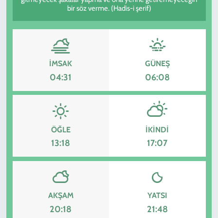
bir söz verme. (Hadis-i şerif)
KADIN
YAZARLAR
İMSAK
GÜNEŞ
04:31
06:08
ÖĞLE
İKINDI
13:18
17:07
AKŞAM
YATSI
20:18
21:48