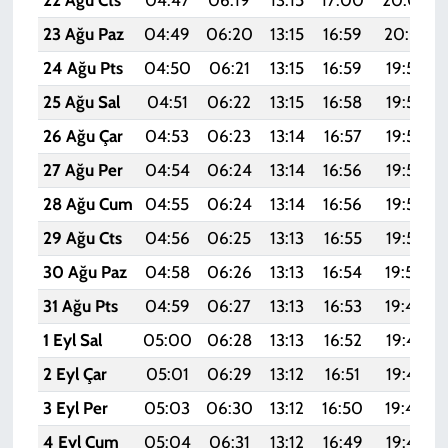
22 Ağu Cts
04:47
06:19
13:15
17:00
20:02
23 Ağu Paz
04:49
06:20
13:15
16:59
20:01
24 Ağu Pts
04:50
06:21
13:15
16:59
19:59
25 Ağu Sal
04:51
06:22
13:15
16:58
19:58
26 Ağu Çar
04:53
06:23
13:14
16:57
19:56
27 Ağu Per
04:54
06:24
13:14
16:56
19:55
28 Ağu Cum
04:55
06:24
13:14
16:56
19:53
29 Ağu Cts
04:56
06:25
13:13
16:55
19:52
30 Ağu Paz
04:58
06:26
13:13
16:54
19:50
31 Ağu Pts
04:59
06:27
13:13
16:53
19:49
1 Eyl Sal
05:00
06:28
13:13
16:52
19:47
2 Eyl Çar
05:01
06:29
13:12
16:51
19:45
3 Eyl Per
05:03
06:30
13:12
16:50
19:44
4 Eyl Cum
05:04
06:31
13:12
16:49
19:42