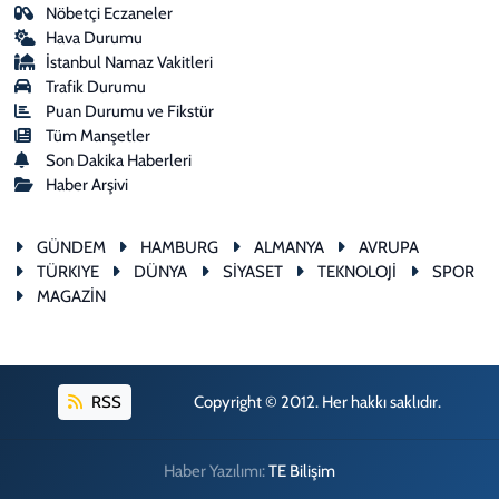
Nöbetçi Eczaneler
Hava Durumu
İstanbul Namaz Vakitleri
Trafik Durumu
Puan Durumu ve Fikstür
Tüm Manşetler
Son Dakika Haberleri
Haber Arşivi
GÜNDEM
HAMBURG
ALMANYA
AVRUPA
TÜRKIYE
DÜNYA
SİYASET
TEKNOLOJİ
SPOR
MAGAZİN
RSS
Copyright © 2012. Her hakkı saklıdır.
Haber Yazılımı:
TE Bilişim