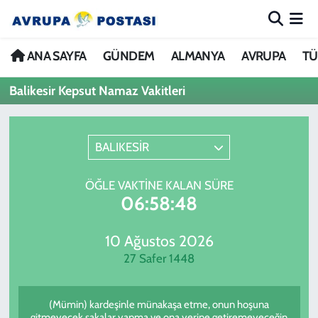
ANA SAYFA
Nöbetçi Eczaneler
ANA SAYFA
GÜNDEM
ALMANYA
AVRUPA
TÜ
Balikesir Kepsut Namaz Vakitleri
GÜNDEM
Hava Durumu
ALMANYA
İstanbul Namaz Vakitleri
BALIKESİR
AVRUPA
Trafik Durumu
ÖĞLE VAKTINE KALAN SÜRE
06:58:48
TÜRKİYE
Avrupa Ligi Puan Durumu ve Fikstür
DÜNYA
Tüm Manşetler
10 Ağustos 2026
27 Safer 1448
KÜLTÜR
Son Dakika Haberleri
(Mümin) kardeşinle münakaşa etme, onun hoşuna
SPOR
Haber Arşivi
gitmeyecek şakalar yapma ve ona yerine getiremeyeceğin