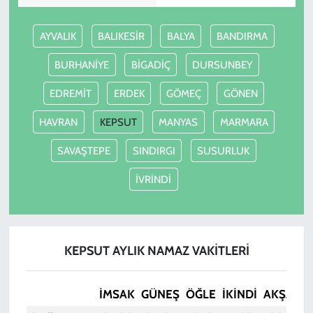
AYVALIK
BALIKESİR
BALYA
BANDIRMA
BURHANİYE
BİGADİÇ
DURSUNBEY
EDREMİT
ERDEK
GÖMEÇ
GÖNEN
HAVRAN
KEPSUT
MANYAS
MARMARA
SAVAŞTEPE
SINDIRGI
SUSURLUK
İVRİNDİ
KEPSUT AYLIK NAMAZ VAKITLERI
İMSAK
GÜNEŞ
ÖĞLE
İKINDI
AKŞAM