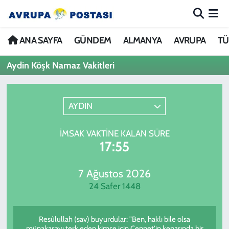
ANA SAYFA
Nöbetçi Eczaneler
ANA SAYFA
GÜNDEM
ALMANYA
AVRUPA
TÜ
Aydin Köşk Namaz Vakitleri
GÜNDEM
Hava Durumu
ALMANYA
İstanbul Namaz Vakitleri
AYDIN
AVRUPA
Trafik Durumu
İMSAK VAKTINE KALAN SÜRE
17:55
TÜRKİYE
Avrupa Ligi Puan Durumu ve Fikstür
DÜNYA
Tüm Manşetler
7 Ağustos 2026
24 Safer 1448
KÜLTÜR
Son Dakika Haberleri
Resûlullah (sav) buyurdular: "Ben, haklı bile olsa
SPOR
Haber Arşivi
münakaşayı terk eden kimse için Cennet'in kenarında bir