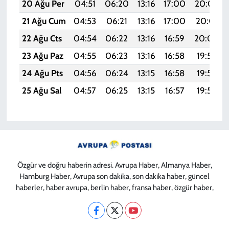
20 Ağu Per
04:51
06:20
13:16
17:00
20:02
21 Ağu Cum
04:53
06:21
13:16
17:00
20:01
22 Ağu Cts
04:54
06:22
13:16
16:59
20:00
23 Ağu Paz
04:55
06:23
13:16
16:58
19:58
24 Ağu Pts
04:56
06:24
13:15
16:58
19:57
25 Ağu Sal
04:57
06:25
13:15
16:57
19:56
Özgür ve doğru haberin adresi. Avrupa Haber, Almanya Haber,
Hamburg Haber, Avrupa son dakika, son dakika haber, güncel
haberler, haber avrupa, berlin haber, fransa haber, özgür haber,