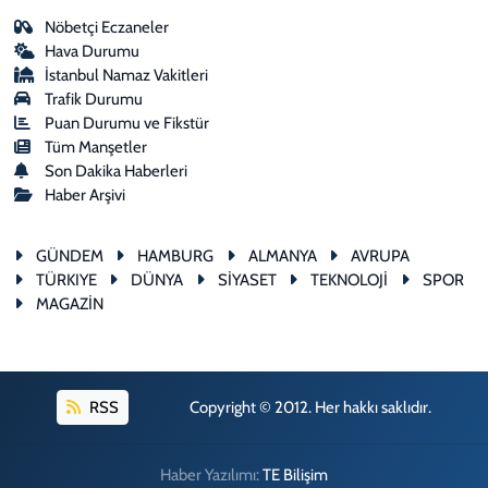
Nöbetçi Eczaneler
Hava Durumu
İstanbul Namaz Vakitleri
Trafik Durumu
Puan Durumu ve Fikstür
Tüm Manşetler
Son Dakika Haberleri
Haber Arşivi
GÜNDEM
HAMBURG
ALMANYA
AVRUPA
TÜRKIYE
DÜNYA
SİYASET
TEKNOLOJİ
SPOR
MAGAZİN
RSS
Copyright © 2012. Her hakkı saklıdır.
Haber Yazılımı:
TE Bilişim