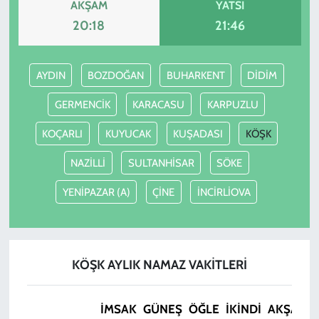
AKŞAM
YATSI
20:18
21:46
AYDIN
BOZDOĞAN
BUHARKENT
DİDİM
GERMENCİK
KARACASU
KARPUZLU
KOÇARLI
KUYUCAK
KUŞADASI
KÖŞK
NAZİLLİ
SULTANHİSAR
SÖKE
YENİPAZAR (A)
ÇİNE
İNCİRLİOVA
KÖŞK AYLIK NAMAZ VAKITLERI
İMSAK
GÜNEŞ
ÖĞLE
İKINDI
AKŞAM