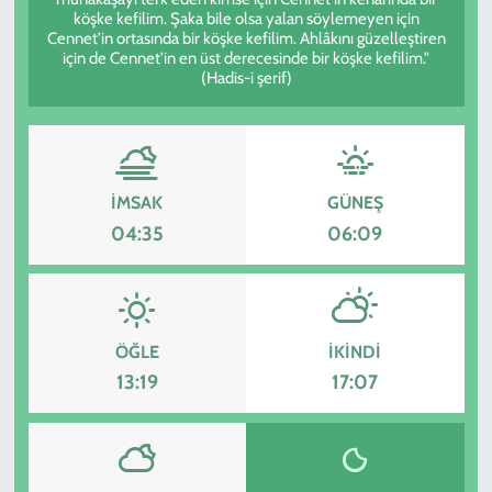
köşke kefilim. Şaka bile olsa yalan söylemeyen için
Cennet'in ortasında bir köşke kefilim. Ahlâkını güzelleştiren
KADIN
için de Cennet'in en üst derecesinde bir köşke kefilim."
(Hadis-i şerif)
YAZARLAR
İMSAK
GÜNEŞ
04:35
06:09
ÖĞLE
İKINDI
13:19
17:07