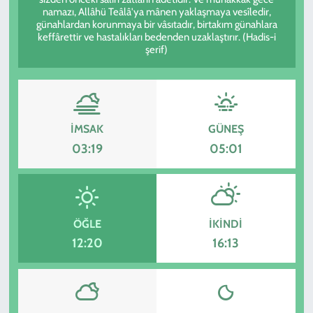
namazı, Allâhü Teâlâ'ya mânen yaklaşmaya vesîledir,
günahlardan korunmaya bir vâsıtadır, birtakım günahlara
KADIN
keffârettir ve hastalıkları bedenden uzaklaştırır. (Hadis-i
şerif)
YAZARLAR
İMSAK
GÜNEŞ
03:19
05:01
ÖĞLE
İKINDI
12:20
16:13