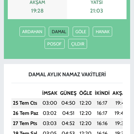
AKŞAM
YATSI
19:28
21:03
ARDAHAN
DAMAL
GÖLE
HANAK
POSOF
ÇILDIR
DAMAL AYLIK NAMAZ VAKITLERI
İMSAK
GÜNEŞ
ÖĞLE
İKINDI
AKŞAM
25 Tem Cts
03:00
04:50
12:20
16:17
19:41
26 Tem Paz
03:02
04:51
12:20
16:17
19:40
27 Tem Pts
03:03
04:52
12:20
16:16
19:39
28 Tem Sal
03:05
04:53
12:20
16:16
19:38