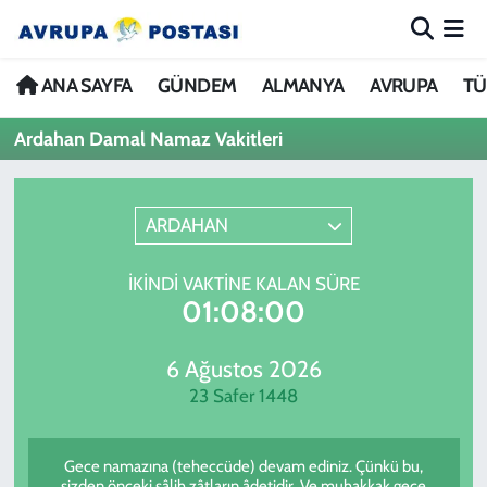
ANA SAYFA
Nöbetçi Eczaneler
ANA SAYFA
GÜNDEM
ALMANYA
AVRUPA
TÜ
Ardahan Damal Namaz Vakitleri
GÜNDEM
Hava Durumu
ALMANYA
İstanbul Namaz Vakitleri
ARDAHAN
AVRUPA
Trafik Durumu
İKINDI VAKTINE KALAN SÜRE
01:08:00
TÜRKİYE
Avrupa Ligi Puan Durumu ve Fikstür
DÜNYA
Tüm Manşetler
6 Ağustos 2026
23 Safer 1448
KÜLTÜR
Son Dakika Haberleri
Gece namazına (teheccüde) devam ediniz. Çünkü bu,
SPOR
Haber Arşivi
sizden önceki sâlih zâtların âdetidir. Ve muhakkak gece