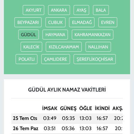
AKYURT
ANKARA
AYAŞ
BALA
BEYPAZARI
CUBUK
ELMADAĞ
EVREN
GÜDÜL
HAYMANA
KAHRAMANKAZAN
KALECİK
KIZILCAHAMAM
NALLIHAN
POLATLI
ÇAMLIDERE
ŞEREFLİKOÇHİSAR
GÜDÜL AYLIK NAMAZ VAKITLERI
İMSAK
GÜNEŞ
ÖĞLE
İKINDI
AKŞAM
25 Tem Cts
03:49
05:35
13:03
16:57
20:20
26 Tem Paz
03:51
05:36
13:03
16:57
20:19