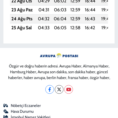
22 Ağu Cts
04:29
06:02
12:59
16:44
19:46
23 Ağu Paz
04:31
06:03
12:59
16:44
19:45
24 Ağu Pts
04:32
06:04
12:59
16:43
19:44
25 Ağu Sal
04:33
06:05
12:58
16:42
19:42
Özgür ve doğru haberin adresi. Avrupa Haber, Almanya Haber,
Hamburg Haber, Avrupa son dakika, son dakika haber, güncel
haberler, haber avrupa, berlin haber, fransa haber, özgür haber,
Nöbetçi Eczaneler
Hava Durumu
İstanbul Namaz Vakitleri