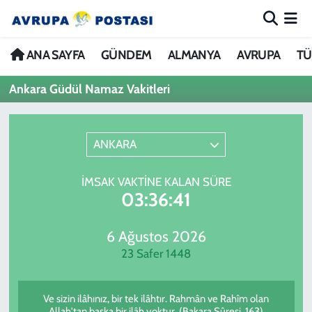
ANA SAYFA
Nöbetçi Eczaneler
ANA SAYFA
GÜNDEM
ALMANYA
AVRUPA
TÜ
Ankara Güdül Namaz Vakitleri
GÜNDEM
Hava Durumu
ALMANYA
İstanbul Namaz Vakitleri
ANKARA
AVRUPA
Trafik Durumu
İMSAK VAKTINE KALAN SÜRE
03:36:41
TÜRKİYE
Avrupa Ligi Puan Durumu ve Fikstür
DÜNYA
Tüm Manşetler
6 Ağustos 2026
23 Safer 1448
KÜLTÜR
Son Dakika Haberleri
Ve sizin ilâhınız, bir tek ilâhtır. Rahmân ve Rahîm olan
SPOR
Haber Arşivi
Allah'tan başka bir ilâh yoktur. (Bakara Sûresi, 163)