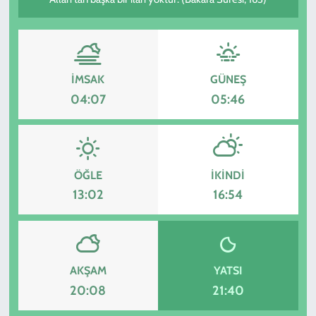
KADIN
YAZARLAR
İMSAK
GÜNEŞ
04:07
05:46
ÖĞLE
İKINDI
13:02
16:54
AKŞAM
YATSI
20:08
21:40