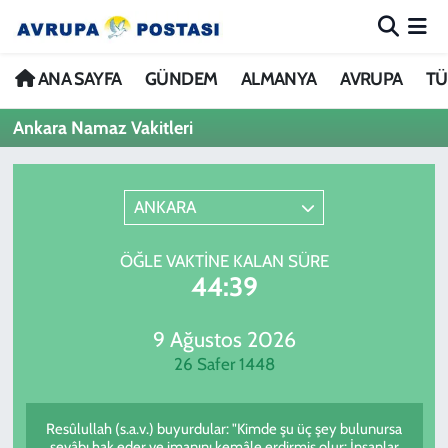
ANA SAYFA
Nöbetçi Eczaneler
ANA SAYFA
GÜNDEM
ALMANYA
AVRUPA
TÜ
Ankara Namaz Vakitleri
GÜNDEM
Hava Durumu
ALMANYA
İstanbul Namaz Vakitleri
ANKARA
AVRUPA
Trafik Durumu
ÖĞLE VAKTINE KALAN SÜRE
44:39
TÜRKİYE
Avrupa Ligi Puan Durumu ve Fikstür
DÜNYA
Tüm Manşetler
9 Ağustos 2026
26 Safer 1448
KÜLTÜR
Son Dakika Haberleri
Resûlullah (s.a.v.) buyurdular: "Kimde şu üç şey bulunursa
SPOR
Haber Arşivi
sevâbı hak eder ve imanını kemâle erdirmiş olur: İnsanlar