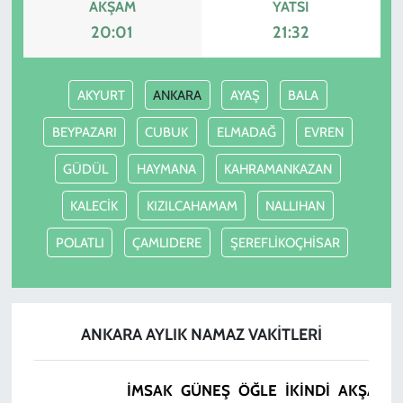
AKŞAM
YATSI
20:01
21:32
AKYURT
ANKARA
AYAŞ
BALA
BEYPAZARI
CUBUK
ELMADAĞ
EVREN
GÜDÜL
HAYMANA
KAHRAMANKAZAN
KALECİK
KIZILCAHAMAM
NALLIHAN
POLATLI
ÇAMLIDERE
ŞEREFLİKOÇHİSAR
ANKARA AYLIK NAMAZ VAKITLERI
İMSAK
GÜNEŞ
ÖĞLE
İKINDI
AKŞAM