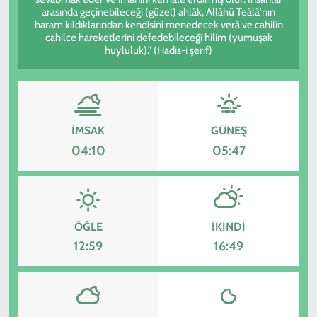
arasında geçinebileceği (güzel) ahlâk, Allâhü Teâlâ'nın
haram kıldıklarından kendisini menedecek verâ ve cahilin
KADIN
cahilce hareketlerini defedebileceği hilim (yumuşak
huyluluk)." (Hadis-i şerif)
YAZARLAR
İMSAK
GÜNEŞ
04:10
05:47
ÖĞLE
İKINDI
12:59
16:49