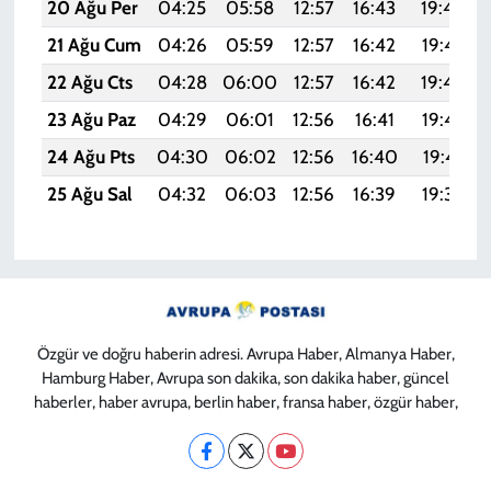
20 Ağu Per
04:25
05:58
12:57
16:43
19:46
21 Ağu Cum
04:26
05:59
12:57
16:42
19:45
22 Ağu Cts
04:28
06:00
12:57
16:42
19:44
23 Ağu Paz
04:29
06:01
12:56
16:41
19:42
24 Ağu Pts
04:30
06:02
12:56
16:40
19:41
25 Ağu Sal
04:32
06:03
12:56
16:39
19:39
Özgür ve doğru haberin adresi. Avrupa Haber, Almanya Haber,
Hamburg Haber, Avrupa son dakika, son dakika haber, güncel
haberler, haber avrupa, berlin haber, fransa haber, özgür haber,