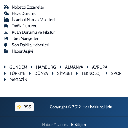
Nöbetçi Eczaneler
Hava Durumu
İstanbul Namaz Vakitleri
Trafik Durumu
Puan Durumu ve Fikstür
Tüm Manşetler
Son Dakika Haberleri
Haber Arşivi
GÜNDEM
HAMBURG
ALMANYA
AVRUPA
TÜRKIYE
DÜNYA
SİYASET
TEKNOLOJİ
SPOR
MAGAZİN
RSS
Copyright © 2012. Her hakkı saklıdır.
Haber Yazılımı:
TE Bilişim