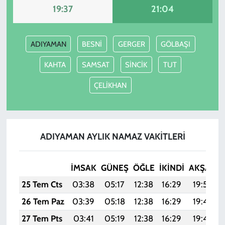
19:37
21:04
ADIYAMAN
BESNİ
GERGER
GÖLBAŞI
KAHTA
SAMSAT
SİNCİK
TUT
ÇELİKHAN
ADIYAMAN AYLIK NAMAZ VAKITLERI
İMSAK
GÜNEŞ
ÖĞLE
İKINDI
AKŞAM
25 Tem Cts
03:38
05:17
12:38
16:29
19:50
26 Tem Paz
03:39
05:18
12:38
16:29
19:49
27 Tem Pts
03:41
05:19
12:38
16:29
19:48