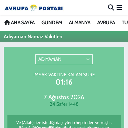
ANA SAYFA
Nöbetçi Eczaneler
ANA SAYFA
GÜNDEM
ALMANYA
AVRUPA
TÜ
Adiyaman Namaz Vakitleri
GÜNDEM
Hava Durumu
ALMANYA
İstanbul Namaz Vakitleri
ADIYAMAN
AVRUPA
Trafik Durumu
İMSAK VAKTINE KALAN SÜRE
01:16
TÜRKİYE
Avrupa Ligi Puan Durumu ve Fikstür
DÜNYA
Tüm Manşetler
7 Ağustos 2026
24 Safer 1448
KÜLTÜR
Son Dakika Haberleri
Ve (Allah) size istediğiniz şeylerin hepsinden vermiştir.
SPOR
Haber Arşivi
Eğer Allâh'ın verdiği nimetleri sayacak olsanız sayıp