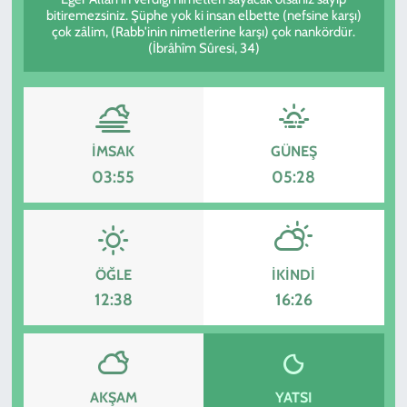
bitiremezsiniz. Şüphe yok ki insan elbette (nefsine karşı)
çok zâlim, (Rabb'inin nimetlerine karşı) çok nankördür.
KADIN
(İbrâhîm Sûresi, 34)
YAZARLAR
İMSAK
GÜNEŞ
03:55
05:28
ÖĞLE
İKINDI
12:38
16:26
AKŞAM
YATSI