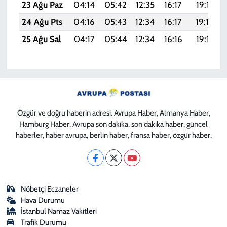
23 Ağu Paz
04:14
05:42
12:35
16:17
19:17
24 Ağu Pts
04:16
05:43
12:34
16:17
19:16
25 Ağu Sal
04:17
05:44
12:34
16:16
19:15
Özgür ve doğru haberin adresi. Avrupa Haber, Almanya Haber,
Hamburg Haber, Avrupa son dakika, son dakika haber, güncel
haberler, haber avrupa, berlin haber, fransa haber, özgür haber,
Nöbetçi Eczaneler
Hava Durumu
İstanbul Namaz Vakitleri
Trafik Durumu