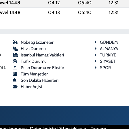
evvel 1448
04:12
05:40
12:31
evvel 1448
04:13
05:40
12:31
Nöbetçi Eczaneler
GÜNDEM
Hava Durumu
ALMANYA
a
İstanbul Namaz Vakitleri
TÜRKIYE
Trafik Durumu
SİYASET
ansa
Puan Durumu ve Fikstür
SPOR
Tüm Manşetler
Son Dakika Haberleri
Haber Arşivi
ydalanıyoruz. Detaylar için lütfen tıklayın.
Tamam