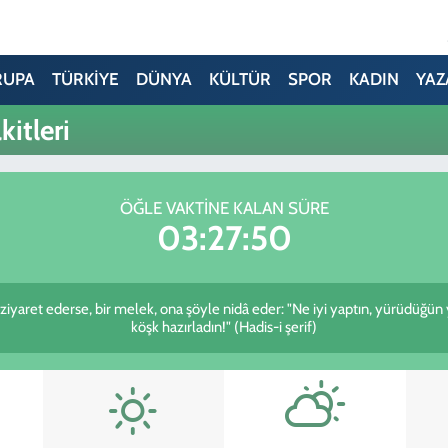
RUPA
TÜRKİYE
DÜNYA
KÜLTÜR
SPOR
KADIN
YAZ
itleri
ÖĞLE VAKTINE KALAN SÜRE
03:27:50
i ziyaret ederse, bir melek, ona şöyle nidâ eder: "Ne iyi yaptın, yürüdüğün
köşk hazırladın!" (Hadis-i şerif)