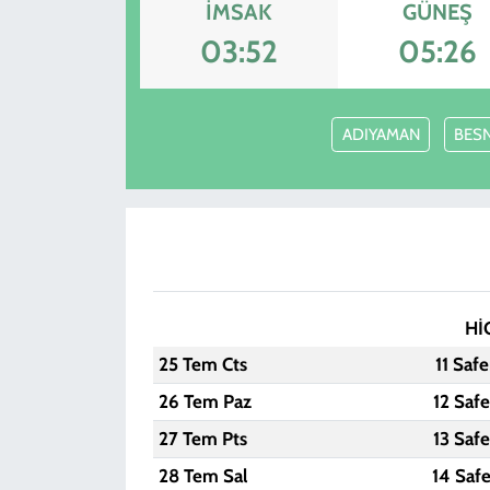
İMSAK
GÜNEŞ
KADIN
03:52
05:26
YAZARLAR
ADIYAMAN
BESN
Hİ
25 Tem Cts
11 Saf
26 Tem Paz
12 Saf
27 Tem Pts
13 Saf
28 Tem Sal
14 Saf