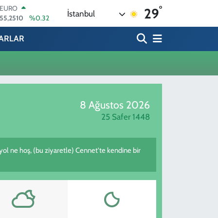
°
EURO
29
İstanbul
55,2510
%0.32
STERLİN
64,4811
%0.38
ARLAR
GRAM ALTIN
6660.55
%0.03
BİST100
13.779
%-14
BITCOIN
64.959,79
%1.11
8 Ağustos 2026
DOLAR
47,7436
%0.18
25 Safer 1448
 yol ne hoş, (bu ziyaretle) Cennet'te kendine bir