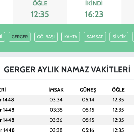
ÖĞLE
İKINDI
12:35
16:23
İ
GERGER
GÖLBAŞI
KAHTA
SAMSAT
SİNCİK
GERGER AYLIK NAMAZ VAKITLERI
CRİ
İMSAK
GÜNEŞ
ÖĞLE
er 1448
03:34
05:14
12:35
er 1448
03:35
05:15
12:35
er 1448
03:36
05:15
12:35
er 1448
03:38
05:16
12:35