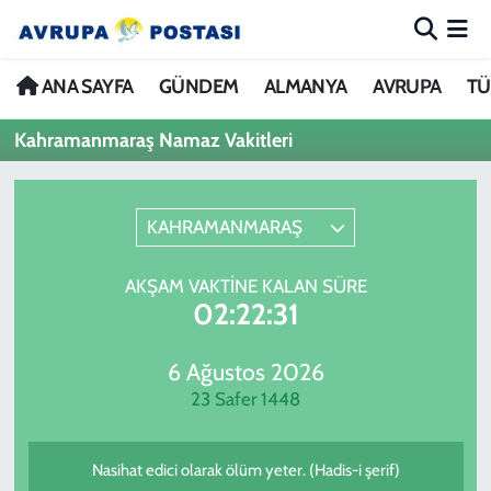
ANA SAYFA
Nöbetçi Eczaneler
ANA SAYFA
GÜNDEM
ALMANYA
AVRUPA
TÜ
Kahramanmaraş Namaz Vakitleri
GÜNDEM
Hava Durumu
ALMANYA
İstanbul Namaz Vakitleri
KAHRAMANMARAŞ
AVRUPA
Trafik Durumu
AKŞAM VAKTINE KALAN SÜRE
02:22:31
TÜRKİYE
Avrupa Ligi Puan Durumu ve Fikstür
DÜNYA
Tüm Manşetler
6 Ağustos 2026
23 Safer 1448
KÜLTÜR
Son Dakika Haberleri
Nasihat edici olarak ölüm yeter. (Hadis-i şerif)
SPOR
Haber Arşivi