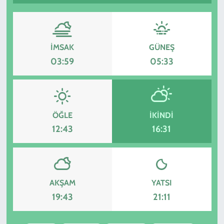
KADIN
YAZARLAR
İMSAK
GÜNEŞ
03:59
05:33
ÖĞLE
İKINDI
12:43
16:31
AKŞAM
YATSI
19:43
21:11