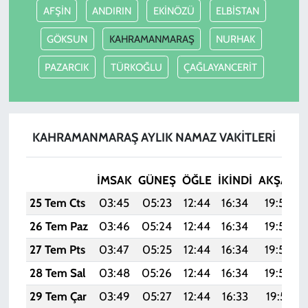
AFŞİN
ANDIRIN
EKİNÖZÜ
ELBİSTAN
GÖKSUN
KAHRAMANMARAŞ
NURHAK
PAZARCIK
TÜRKOĞLU
ÇAĞLAYANCERİT
KAHRAMANMARAŞ AYLIK NAMAZ VAKITLERI
İMSAK
GÜNEŞ
ÖĞLE
İKINDI
AKŞAM
25 Tem Cts
03:45
05:23
12:44
16:34
19:54
26 Tem Paz
03:46
05:24
12:44
16:34
19:54
27 Tem Pts
03:47
05:25
12:44
16:34
19:53
28 Tem Sal
03:48
05:26
12:44
16:34
19:52
29 Tem Çar
03:49
05:27
12:44
16:33
19:51