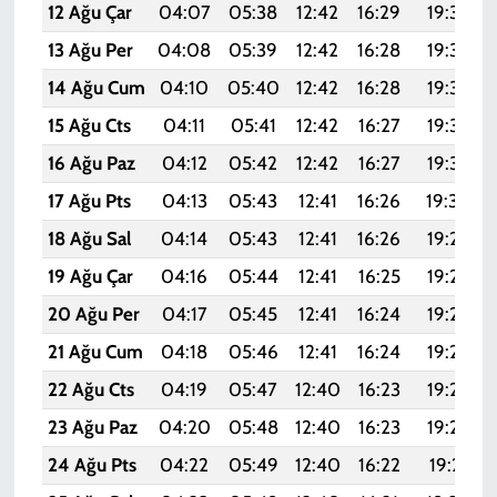
12 Ağu Çar
04:07
05:38
12:42
16:29
19:37
13 Ağu Per
04:08
05:39
12:42
16:28
19:35
14 Ağu Cum
04:10
05:40
12:42
16:28
19:34
15 Ağu Cts
04:11
05:41
12:42
16:27
19:33
16 Ağu Paz
04:12
05:42
12:42
16:27
19:32
17 Ağu Pts
04:13
05:43
12:41
16:26
19:30
18 Ağu Sal
04:14
05:43
12:41
16:26
19:29
19 Ağu Çar
04:16
05:44
12:41
16:25
19:28
20 Ağu Per
04:17
05:45
12:41
16:24
19:27
21 Ağu Cum
04:18
05:46
12:41
16:24
19:25
22 Ağu Cts
04:19
05:47
12:40
16:23
19:24
23 Ağu Paz
04:20
05:48
12:40
16:23
19:22
24 Ağu Pts
04:22
05:49
12:40
16:22
19:21