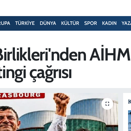
RUPA
TÜRKİYE
DÜNYA
KÜLTÜR
SPOR
KADIN
YAZ
Birlikleri'nden AİH
ngi çağrısı
K