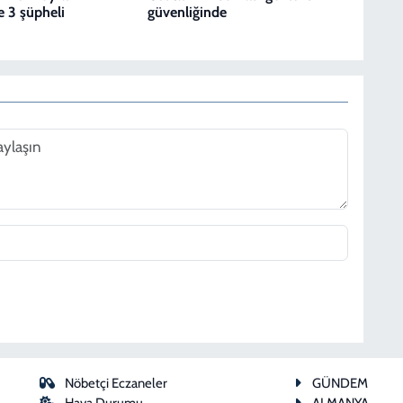
e 3 şüpheli
güvenliğinde
Nöbetçi Eczaneler
GÜNDEM
Hava Durumu
ALMANYA