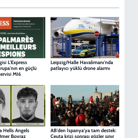
gisi L'Express
Leipzig/Halle Havalimanı'nda
vrupa'nın en güçlü
patlayıcı yüklü drone alarmı
servisi MI6
 Hells Angels
AB'den İspanya'ya tam destek:
 Ömer Boyraz
Ceuta krizi sonrası gözler sınır