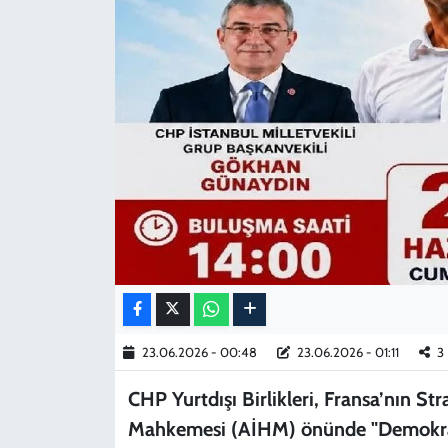
KADIN
YAZARLAR
23.06.2026 - 00:48
23.06.2026 - 01:11
3
CHP Yurtdışı Birlikleri, Fransa’nın S
Mahkemesi (AİHM) önünde "Demokras