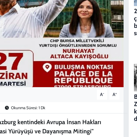
2
ç
b
s
-
+
A
A
B
Z
Okunma Süresi: 1 Dk
k
d
trazburg kentindeki Avrupa İnsan Hakları
i Yürüyüşü ve Dayanışma Mitingi"