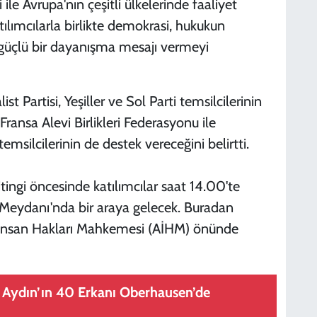
ile Avrupa'nın çeşitli ülkelerinde faaliyet
ılımcılarla birlikte demokrasi, hukukun
güçlü bir dayanışma mesajı vermeyi
t Partisi, Yeşiller ve Sol Parti temsilcilerinin
, Fransa Alevi Birlikleri Federasyonu ile
emsilcilerinin de destek vereceğini belirtti.
ngi öncesinde katılımcılar saat 14.00'te
 Meydanı'nda bir araya gelecek. Buradan
 İnsan Hakları Mahkemesi (AİHM) önünde
Aydın’ın 40 Erkanı Oberhausen’de