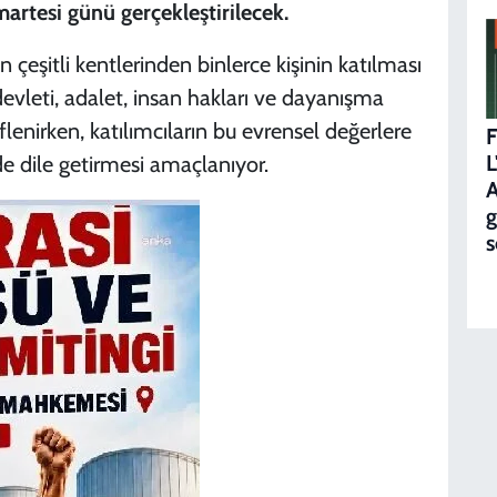
rtesi günü gerçekleştirilecek.
n çeşitli kentlerinden binlerce kişinin katılması
vleti, adalet, insan hakları ve dayanışma
lenirken, katılımcıların bu evrensel değerlere
F
L
lde dile getirmesi amaçlanıyor.
A
g
s