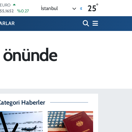
°
STERLİN
25
İstanbul
64,4046
%0.35
GRAM ALTIN
6648.99
%2.59
ARLAR
BİST100
13.773
%-19
BITCOIN
65.130,04
%1.2
M önünde
DOLAR
47,7106
%0.17
EURO
55,1652
%0.27
ategori Haberler