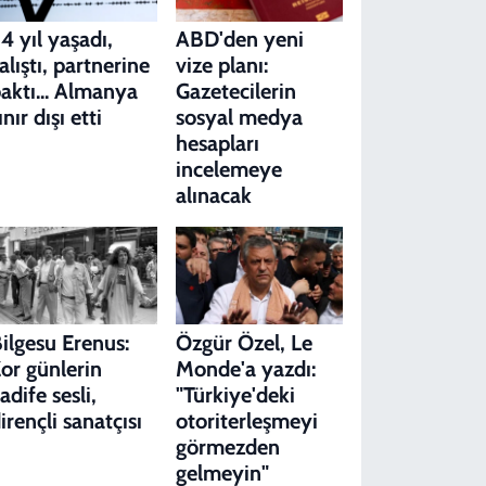
4 yıl yaşadı,
ABD'den yeni
alıştı, partnerine
vize planı:
aktı... Almanya
Gazetecilerin
ınır dışı etti
sosyal medya
hesapları
incelemeye
alınacak
ilgesu Erenus:
Özgür Özel, Le
or günlerin
Monde'a yazdı:
adife sesli,
"Türkiye'deki
irençli sanatçısı
otoriterleşmeyi
görmezden
gelmeyin"