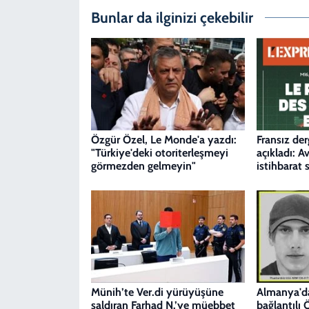
Bunlar da ilginizi çekebilir
Özgür Özel, Le Monde'a yazdı:
Fransız der
"Türkiye'deki otoriterleşmeyi
açıkladı: A
görmezden gelmeyin"
istihbarat 
Münih’te Ver.di yürüyüşüne
Almanya'da
saldıran Farhad N.’ye müebbet
bağlantılı