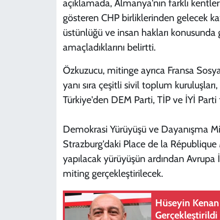
açıklamada, Almanya'nın farklı kentleri 
gösteren CHP birliklerinden gelecek kat
üstünlüğü ve insan hakları konusunda 
amaçladıklarını belirtti.
Özkuzucu, mitinge ayrıca Fransa Sosyalis
yanı sıra çeşitli sivil toplum kuruluşları
Türkiye'den DEM Parti, TİP ve İYİ Parti t
Demokrasi Yürüyüşü ve Dayanışma Miti
Strazburg'daki Place de la République
yapılacak yürüyüşün ardından Avrupa
miting gerçekleştirilecek.
Hüseyin Kenan 
Gerçekleştirildi