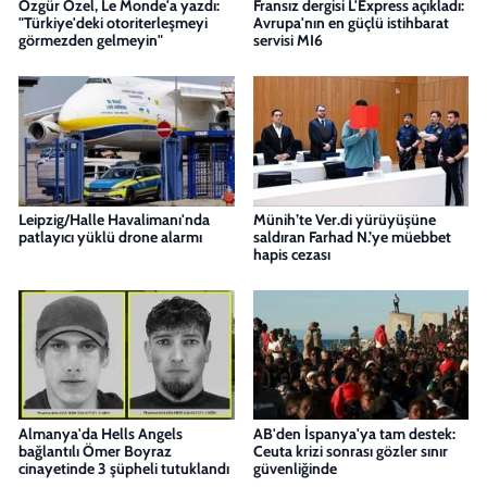
Özgür Özel, Le Monde'a yazdı:
Fransız dergisi L'Express açıkladı:
"Türkiye'deki otoriterleşmeyi
Avrupa'nın en güçlü istihbarat
görmezden gelmeyin"
servisi MI6
Leipzig/Halle Havalimanı'nda
Münih’te Ver.di yürüyüşüne
patlayıcı yüklü drone alarmı
saldıran Farhad N.’ye müebbet
hapis cezası
Almanya'da Hells Angels
AB'den İspanya'ya tam destek:
bağlantılı Ömer Boyraz
Ceuta krizi sonrası gözler sınır
cinayetinde 3 şüpheli tutuklandı
güvenliğinde