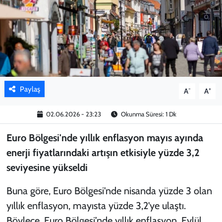
KADIN
YAZARLAR
Paylaş
-
+
A
A
02.06.2026 - 23:23
Okunma Süresi: 1 Dk
Euro Bölgesi'nde yıllık enflasyon mayıs ayında
enerji fiyatlarındaki artışın etkisiyle yüzde 3,2
seviyesine yükseldi
Buna göre, Euro Bölgesi'nde nisanda yüzde 3 olan
yıllık enflasyon, mayısta yüzde 3,2'ye ulaştı.
Böylece, Euro Bölgesi’nde yıllık enflasyon, Eylül