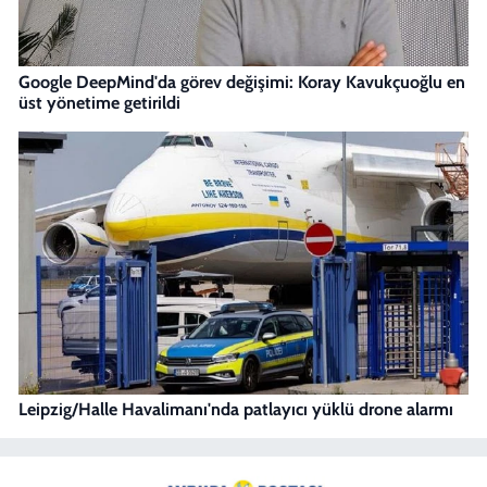
Google DeepMind'da görev değişimi: Koray Kavukçuoğlu en
üst yönetime getirildi
Leipzig/Halle Havalimanı'nda patlayıcı yüklü drone alarmı