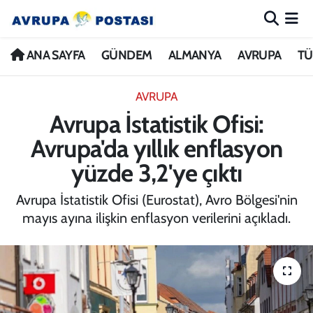
ANA SAYFA
Nöbetçi Eczaneler
ANA SAYFA
GÜNDEM
ALMANYA
AVRUPA
TÜ
GÜNDEM
Hava Durumu
AVRUPA
Avrupa İstatistik Ofisi:
ALMANYA
İstanbul Namaz Vakitleri
Avrupa'da yıllık enflasyon
AVRUPA
Trafik Durumu
yüzde 3,2'ye çıktı
TÜRKİYE
Avrupa Ligi Puan Durumu ve Fikstür
Avrupa İstatistik Ofisi (Eurostat), Avro Bölgesi'nin
mayıs ayına ilişkin enflasyon verilerini açıkladı.
DÜNYA
Tüm Manşetler
KÜLTÜR
Son Dakika Haberleri
SPOR
Haber Arşivi