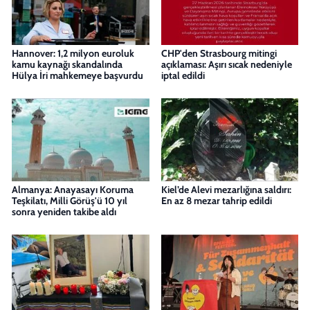
Hannover: 1,2 milyon euroluk
CHP'den Strasbourg mitingi
kamu kaynağı skandalında
açıklaması: Aşırı sıcak nedeniyle
Hülya İri mahkemeye başvurdu
iptal edildi
Almanya: Anayasayı Koruma
Kiel’de Alevi mezarlığına saldırı:
Teşkilatı, Milli Görüş'ü 10 yıl
En az 8 mezar tahrip edildi
sonra yeniden takibe aldı