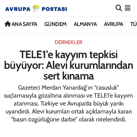
ANA SAYFA
Nöbetçi Eczaneler
ANA SAYFA
GÜNDEM
ALMANYA
AVRUPA
TÜ
GÜNDEM
Hava Durumu
DERNEKLER
TELE1’e kayyım tepkisi
ALMANYA
İstanbul Namaz Vakitleri
büyüyor: Alevi kurumlarından
AVRUPA
Trafik Durumu
sert kınama
TÜRKİYE
Avrupa Ligi Puan Durumu ve Fikstür
Gazeteci Merdan Yanardağ’ın “casusluk”
suçlamasıyla gözaltına alınması ve TELE1’e kayyım
DÜNYA
Tüm Manşetler
atanması, Türkiye ve Avrupa’da büyük yankı
uyandırdı. Alevi kurumları ortak açıklamayla kararı
KÜLTÜR
Son Dakika Haberleri
“basın özgürlüğüne darbe” olarak nitelendirdi.
SPOR
Haber Arşivi