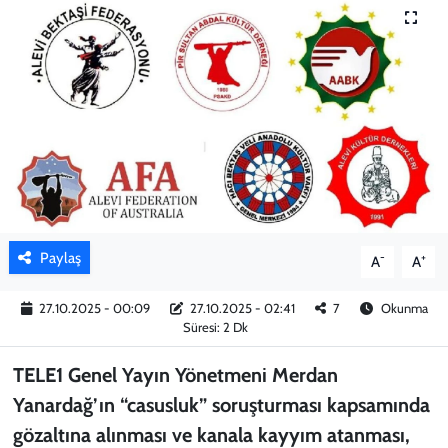
KADIN
YAZARLAR
Paylaş
-
+
A
A
27.10.2025 - 00:09
27.10.2025 - 02:41
7
Okunma
Süresi: 2 Dk
TELE1 Genel Yayın Yönetmeni Merdan
Yanardağ’ın “casusluk” soruşturması kapsamında
gözaltına alınması ve kanala kayyım atanması,