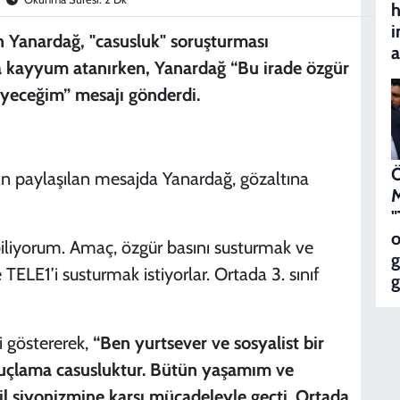
h
i
Yanardağ, "casusluk" soruşturması
a
a kayyum atanırken, Yanardağ “Bu irade özgür
eyeceğim” mesajı gönderdi.
Ö
n paylaşılan mesajda Yanardağ, gözaltına
M
"
o
 biliyorum. Amaç, özgür basını susturmak ve
ELE1’i susturmak istiyorlar. Ortada 3. sınıf
g
i göstererek,
“Ben yurtsever ve sosyalist bir
suçlama casusluktur. Bütün yaşamım ve
l siyonizmine karşı mücadeleyle geçti. Ortada