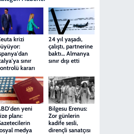
euta krizi
24 yıl yaşadı,
üyüyor:
çalıştı, partnerine
spanya'dan
baktı... Almanya
talya'ya sınır
sınır dışı etti
ontrolü kararı
BD'den yeni
Bilgesu Erenus:
ize planı:
Zor günlerin
azetecilerin
kadife sesli,
osyal medya
dirençli sanatçısı