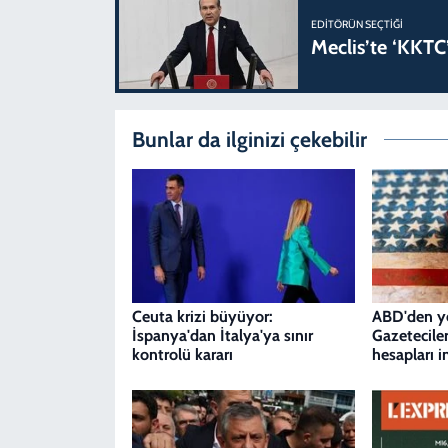
EDITÖRÜN SEÇTIĞI
Meclis’te ‘KKTC’
Bunlar da ilginizi çekebilir
Ceuta krizi büyüyor:
ABD'den ye
İspanya'dan İtalya'ya sınır
Gazetecile
kontrolü kararı
hesapları 