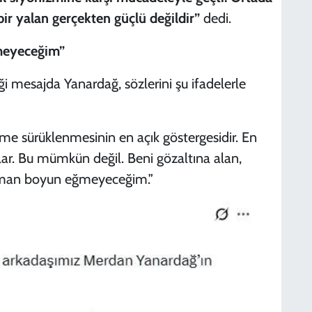
bir yalan gerçekten güçlü değildir”
dedi.
ğmeyeceğim”
 mesajda Yanardağ, sözlerini şu ifadelerle
jime sürüklenmesinin en açık göstergesidir. En
rlar. Bu mümkün değil. Beni gözaltına alan,
zaman boyun eğmeyeceğim.”