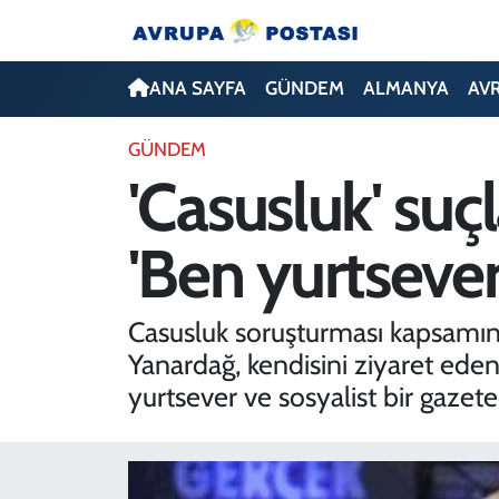
ANA SAYFA
Nöbetçi Eczaneler
ANA SAYFA
GÜNDEM
ALMANYA
AV
GÜNDEM
Hava Durumu
GÜNDEM
'Casusluk' suç
ALMANYA
İstanbul Namaz Vakitleri
'Ben yurtsever
AVRUPA
Trafik Durumu
TÜRKİYE
Avrupa Ligi Puan Durumu ve Fikstür
Casusluk soruşturması kapsamın
Yanardağ, kendisini ziyaret eden 
DÜNYA
Tüm Manşetler
yurtsever ve sosyalist bir gazet
KÜLTÜR
Son Dakika Haberleri
SPOR
Haber Arşivi