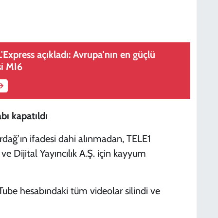
L'Express açıkladı: Avrupa'nın en güçlü
si MI6
ı kapatıldı
rdağ’ın ifadesi dahi alınmadan, TELE1
 Dijital Yayıncılık A.Ş. için kayyum
be hesabındaki tüm videolar silindi ve