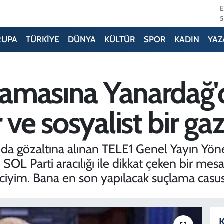
6
6
RUPA
TÜRKİYE
DÜNYA
KÜLTÜR
SPOR
KADIN
YAZ
1
6
lamasına Yanardağ'
4
 ve sosyalist bir ga
5
da gözaltına alınan TELE1 Genel Yayın Yö
SOL Parti aracılığı ile dikkat çeken bir mesa
eciyim. Bana en son yapılacak suçlama casus
K