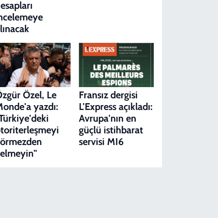
esapları
ncelemeye
lınacak
zgür Özel, Le
Fransız dergisi
onde'a yazdı:
L'Express açıkladı:
Türkiye'deki
Avrupa'nın en
toriterleşmeyi
güçlü istihbarat
görmezden
servisi MI6
elmeyin"