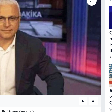
C
b
İ
İ
k
A
v
-
+
A
A
G
s
Okunma Süresi: 2 Dk