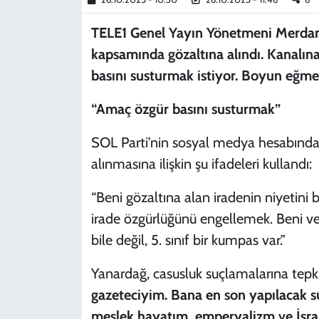
TELE1 Genel Yayın Yönetmeni Merdan 
kapsamında gözaltına alındı. Kanalın
basını susturmak istiyor. Boyun eğm
“Amaç özgür basını susturmak”
SOL Parti’nin sosyal medya hesabında
alınmasına ilişkin şu ifadeleri kullandı:
“Beni gözaltına alan iradenin niyetini
irade özgürlüğünü engellemek. Beni ve T
bile değil, 5. sınıf bir kumpas var.”
Yanardağ, casusluk suçlamalarına tepk
gazeteciyim. Bana en son yapılacak 
meslek hayatım, emperyalizm ve İsrai