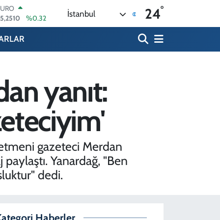
°
STERLİN
24
İstanbul
4,4811
%0.38
GRAM ALTIN
660.55
%0.03
ARLAR
BİST100
3.779
%-14
BITCOIN
4.960,21
%0.87
dan yanıt:
DOLAR
7,7436
%0.18
EURO
zeteciyim'
5,2510
%0.32
netmeni gazeteci Merdan
j paylaştı. Yanardağ, "Ben
luktur" dedi.
ategori Haberler