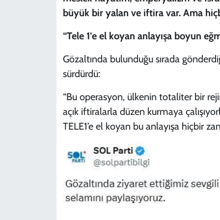
büyük bir yalan ve iftira var. Ama hiç
“Tele 1’e el koyan anlayışa boyun e
Gözaltında bulunduğu sırada gönderdiği
sürdürdü:
“Bu operasyon, ülkenin totaliter bir re
açık iftiralarla düzen kurmaya çalışıyo
TELE1’e el koyan bu anlayışa hiçbir 