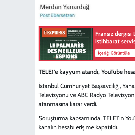
Fransız dergisi 
istihbarat servi
İçeriği Görüntüle
TELE1’e kayyum atandı, YouTube hesab
İstanbul Cumhuriyet Başsavcılığı, Yana
Televizyonu ve ABC Radyo Televizyon ve
atanmasına karar verdi.
Soruşturma kapsamında, TELE1’in YouTu
kanalın hesabı erişime kapatıldı.