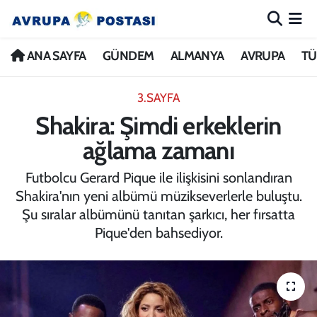
ANA SAYFA
Nöbetçi Eczaneler
ANA SAYFA
GÜNDEM
ALMANYA
AVRUPA
TÜ
GÜNDEM
Hava Durumu
3.SAYFA
Shakira: Şimdi erkeklerin
ALMANYA
İstanbul Namaz Vakitleri
ağlama zamanı
AVRUPA
Trafik Durumu
Futbolcu Gerard Pique ile ilişkisini sonlandıran
Shakira'nın yeni albümü müzikseverlerle buluştu.
TÜRKİYE
Avrupa Ligi Puan Durumu ve Fikstür
Şu sıralar albümünü tanıtan şarkıcı, her fırsatta
Pique'den bahsediyor.
DÜNYA
Tüm Manşetler
KÜLTÜR
Son Dakika Haberleri
SPOR
Haber Arşivi