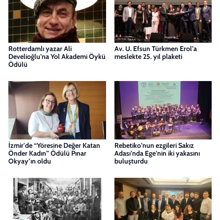
Rotterdamlı yazar Ali
Av. U. Efsun Türkmen Erol’a
Develioğlu’na Yol Akademi Öykü
meslekte 25. yıl plaketi
Ödülü
İzmir'de “Yöresine Değer Katan
Rebetiko’nun ezgileri Sakız
Önder Kadın” Ödülü Pınar
Adası’nda Ege’nin iki yakasını
Okyay’ın oldu
buluşturdu