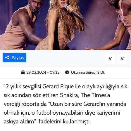
KADIN
YAZARLAR
Paylaş
-
+
A
A
29.03.2024 - 09:25
Okunma Süresi: 2 Dk
12 yıllık sevgilisi Gerard Pique ile olaylı ayrılığıyla sık
sık adından söz ettiren Shakira, The Times'a
verdiği röportajda "Uzun bir süre Gerard'ın yanında
olmak için, o futbol oynayabilsin diye kariyerimi
askıya aldım" ifadelerini kullanmıştı.