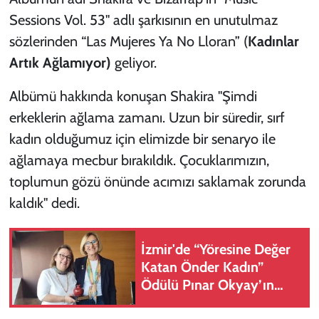
Sessions Vol. 53" adlı şarkısının en unutulmaz
sözlerinden “Las Mujeres Ya No Lloran” (
Kadınlar
Artık Ağlamıyor)
geliyor.
Albümü hakkında konuşan Shakira "Şimdi
erkeklerin ağlama zamanı. Uzun bir süredir, sırf
kadın olduğumuz için elimizde bir senaryo ile
ağlamaya mecbur bırakıldık. Çocuklarımızın,
toplumun gözü önünde acımızı saklamak zorunda
kaldık" dedi.
İzmir'de “Yöresine Değer
Katan Önder Kadın”
Ödülü Pınar Okyay’ın
oldu