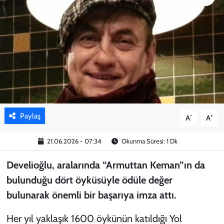
KADIN
YAZARLAR
Paylaş
-
+
A
A
21.06.2026 - 07:34
Okunma Süresi: 1 Dk
Develioğlu, aralarında “Armuttan Keman”ın da
bulunduğu dört öyküsüyle ödüle değer
bulunarak önemli bir başarıya imza attı.
Her yıl yaklaşık 1600 öykünün katıldığı Yol