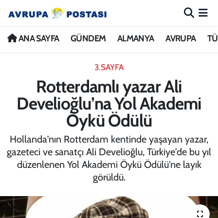
ANA SAYFA
Nöbetçi Eczaneler
ANA SAYFA
GÜNDEM
ALMANYA
AVRUPA
TÜ
GÜNDEM
Hava Durumu
3.SAYFA
Rotterdamlı yazar Ali
ALMANYA
İstanbul Namaz Vakitleri
Develioğlu’na Yol Akademi
AVRUPA
Trafik Durumu
Öykü Ödülü
TÜRKİYE
Avrupa Ligi Puan Durumu ve Fikstür
Hollanda'nın Rotterdam kentinde yaşayan yazar,
gazeteci ve sanatçı Ali Develioğlu, Türkiye'de bu yıl
DÜNYA
Tüm Manşetler
düzenlenen Yol Akademi Öykü Ödülü'ne layık
görüldü.
KÜLTÜR
Son Dakika Haberleri
SPOR
Haber Arşivi