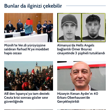
Bunlar da ilginizi çekebilir
Münih’te Ver.di yürüyüşüne
Almanya'da Hells Angels
saldıran Farhad N.’ye müebbet
bağlantılı Ömer Boyraz
hapis cezası
cinayetinde 3 şüpheli tutuklandı
AB'den İspanya'ya tam destek:
Hüseyin Kenan Aydın’ın 40
Ceuta krizi sonrası gözler sınır
Erkanı Oberhausen’de
güvenliğinde
Gerçekleştirildi