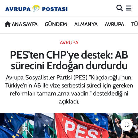
ANA SAYFA
Nöbetçi Eczaneler
ANA SAYFA
GÜNDEM
ALMANYA
AVRUPA
TÜ
GÜNDEM
Hava Durumu
AVRUPA
PES'ten CHP'ye destek: AB
ALMANYA
İstanbul Namaz Vakitleri
sürecini Erdoğan durdurdu
AVRUPA
Trafik Durumu
Avrupa Sosyalistler Partisi (PES) "Kılıçdaroğlu'nun,
Türkiye'nin AB ile vize serbestisi süreci için gereken
TÜRKİYE
Avrupa Ligi Puan Durumu ve Fikstür
reformları tamamlama vaadini" desteklediğini
açıkladı.
DÜNYA
Tüm Manşetler
KÜLTÜR
Son Dakika Haberleri
SPOR
Haber Arşivi