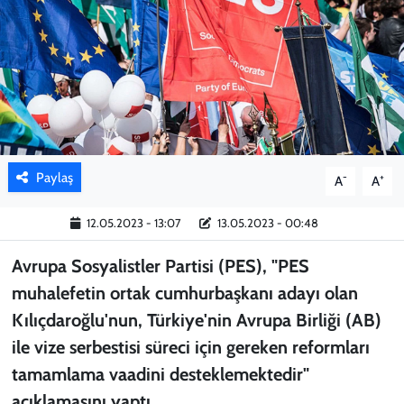
KADIN
YAZARLAR
Paylaş
-
+
A
A
12.05.2023 - 13:07
13.05.2023 - 00:48
Avrupa Sosyalistler Partisi (PES), "PES
muhalefetin ortak cumhurbaşkanı adayı olan
Kılıçdaroğlu'nun, Türkiye'nin Avrupa Birliği (AB)
ile vize serbestisi süreci için gereken reformları
tamamlama vaadini desteklemektedir"
açıklamasını yaptı.