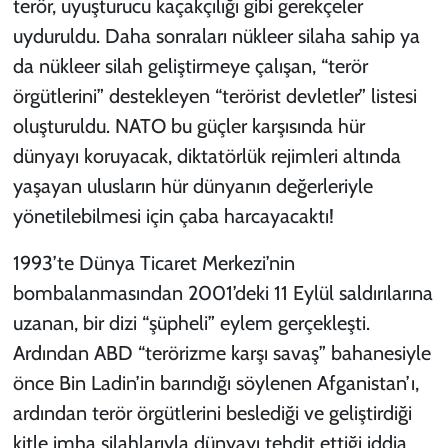
terör, uyuşturucu kaçakçılığı gibi gerekçeler
uyduruldu. Daha sonraları nükleer silaha sahip ya
da nükleer silah geliştirmeye çalışan, “terör
örgütlerini” destekleyen “terörist devletler” listesi
oluşturuldu. NATO bu güçler karşısında hür
dünyayı koruyacak, diktatörlük rejimleri altında
yaşayan ulusların hür dünyanın değerleriyle
yönetilebilmesi için çaba harcayacaktı!
1993’te Dünya Ticaret Merkezi’nin
bombalanmasından 2001’deki 11 Eylül saldırılarına
uzanan, bir dizi “şüpheli” eylem gerçekleşti.
Ardından ABD “terörizme karşı savaş” bahanesiyle
önce Bin Ladin’in barındığı söylenen Afganistan’ı,
ardından terör örgütlerini beslediği ve geliştirdiği
kitle imha silahlarıyla dünyayı tehdit ettiği iddia