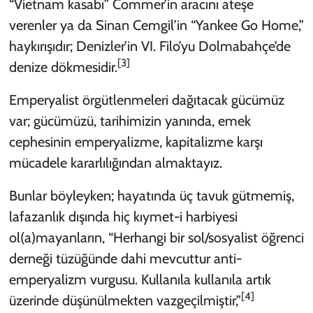
“Vietnam kasabı” Commer’in aracını ateşe
verenler ya da Sinan Cemgil’in “Yankee Go Home,”
haykırışıdır; Denizler’in VI. Filo’yu Dolmabahçe’de
[3]
denize dökmesidir.
Emperyalist örgütlenmeleri dağıtacak gücümüz
var; gücümüzü, tarihimizin yanında, emek
cephesinin emperyalizme, kapitalizme karşı
mücadele kararlılığından almaktayız.
Bunlar böyleyken; hayatında üç tavuk gütmemiş,
lafazanlık dışında hiç kıymet-i harbiyesi
ol(a)mayanların, “Herhangi bir sol/sosyalist öğrenci
derneği tüzüğünde dahi mevcuttur anti-
emperyalizm vurgusu. Kullanıla kullanıla artık
[4]
üzerinde düşünülmekten vazgeçilmiştir,”