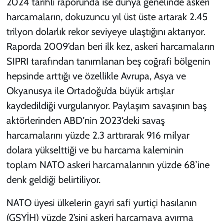
2024 tarihli raporunda ise dünya genelinde askeri
harcamaların, dokuzuncu yıl üst üste artarak 2.45
trilyon dolarlık rekor seviyeye ulaştığını aktarıyor.
Raporda 2009’dan beri ilk kez, askeri harcamaların
SIPRI tarafından tanımlanan beş coğrafi bölgenin
hepsinde arttığı ve özellikle Avrupa, Asya ve
Okyanusya ile Ortadoğu’da büyük artışlar
kaydedildiği vurgulanıyor. Paylaşım savaşının baş
aktörlerinden ABD’nin 2023’deki savaş
harcamalarını yüzde 2.3 arttırarak 916 milyar
dolara yükselttiği ve bu harcama kaleminin
toplam NATO askeri harcamalarının yüzde 68’ine
denk geldiği belirtiliyor.
NATO üyesi ülkelerin gayri safi yurtiçi hasılanın
(GSYİH) yüzde 2’sini askeri harcamaya ayırma