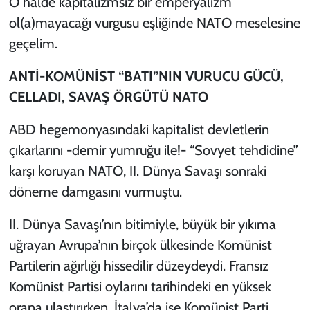
O hâlde kapitalizmsiz bir emperyalizm
ol(a)mayacağı vurgusu eşliğinde NATO meselesine
geçelim.
ANTİ-KOMÜNİST “BATI”NIN VURUCU GÜCÜ,
CELLADI, SAVAŞ ÖRGÜTÜ NATO
ABD hegemonyasındaki kapitalist devletlerin
çıkarlarını -demir yumruğu ile!- “Sovyet tehdidine”
karşı koruyan NATO, II. Dünya Savaşı sonraki
döneme damgasını vurmuştu.
II. Dünya Savaşı’nın bitimiyle, büyük bir yıkıma
uğrayan Avrupa’nın birçok ülkesinde Komünist
Partilerin ağırlığı hissedilir düzeydeydi. Fransız
Komünist Partisi oylarını tarihindeki en yüksek
orana ulaştırırken, İtalya’da ise Komünist Parti