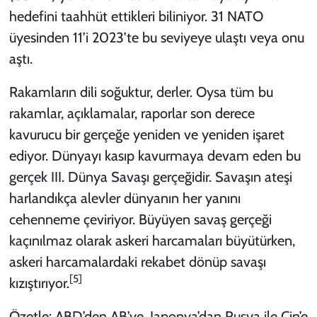
hedefini taahhüt ettikleri biliniyor. 31 NATO
üyesinden 11’i 2023’te bu seviyeye ulaştı veya onu
aştı.
Rakamların dili soğuktur, derler. Oysa tüm bu
rakamlar, açıklamalar, raporlar son derece
kavurucu bir gerçeğe yeniden ve yeniden işaret
ediyor. Dünyayı kasıp kavurmaya devam eden bu
gerçek III. Dünya Savaşı gerçeğidir. Savaşın ateşi
harlandıkça alevler dünyanın her yanını
cehenneme çeviriyor. Büyüyen savaş gerçeği
kaçınılmaz olarak askeri harcamaları büyütürken,
askeri harcamalardaki rekabet dönüp savaşı
[5]
kızıştırıyor.
Özetle: ABD’den AB’ye, Japonya’dan Rusya ile Çin’e