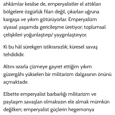
ahkâmlar kesilse de, emperyalistler el attıkları
bölgelere özgürlük filan değil, çıkarları uğruna
kargaşa ve yıkım götürüyorlar. Emperyalizm
siyasal yaşamda gericileşme üretiyor; toplumsal
çelişkileri yoğunlaştırıp/ yaygınlaştırıyor.
Ki bu hâl sürekgen istikrarsızlık; küresel savaş
tehdididir.
Altını ısrarla çizmeye gayret ettiğim yıkım
güzergâhı yükselen bir militarizm dalgasının önünü
açmaktadır.
Elbette emperyalist barbarlığı militarizm ve
paylaşım savaşları olmaksızın ele almak mümkün
değilken; emperyalist güçlerin hegemonya