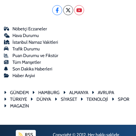
Nöbetçi Eczaneler
Hava Durumu
İstanbul Namaz Vakitleri
Trafik Durumu
Puan Durumu ve Fikstür
Tüm Manşetler
Son Dakika Haberleri
Haber Arşivi
GÜNDEM
HAMBURG
ALMANYA
AVRUPA
TÜRKIYE
DÜNYA
SİYASET
TEKNOLOJİ
SPOR
MAGAZİN
RSS
Copyright © 2012. Her hakkı saklıdır.