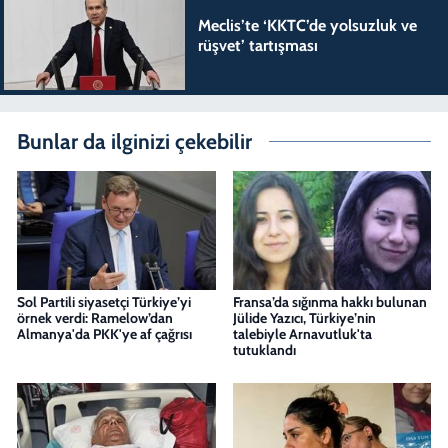
Meclis’te ‘KKTC’de yolsuzluk ve
rüşvet’ tartışması
Bunlar da ilginizi çekebilir
Sol Partili siyasetçi Türkiye’yi
Fransa’da sığınma hakkı bulunan
örnek verdi: Ramelow’dan
Jülide Yazıcı, Türkiye’nin
Almanya'da PKK'ye af çağrısı
talebiyle Arnavutluk'ta
tutuklandı