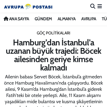
ANA SAYFA
Nöbetçi Eczaneler
ANA SAYFA
GÜNDEM
ALMANYA
AVRUPA
TÜ
GÜNDEM
Hava Durumu
GÖÇ POLİTİKALARI
Hamburg’dan İstanbul’a
ALMANYA
İstanbul Namaz Vakitleri
uzanan büyük trajedi: Böcek
AVRUPA
Trafik Durumu
ailesinden geriye kimse
kalmadı
TÜRKİYE
Avrupa Ligi Puan Durumu ve Fikstür
Ailenin babası Servet Böcek, İstanbul’a gitmeden
DÜNYA
Tüm Manşetler
önce Hamburg Havalimanı’nda çalışıyordu. Böcek
ailesi, 9 Kasım’da Hamburg’dan İstanbul’a giderek
KÜLTÜR
Son Dakika Haberleri
Fatih’teki bir otele yerleşti. Aile, 11 Kasım akşamı
yaşadıkları mide bulantısı ve kusma şikâyetlerinin
SPOR
Haber Arşivi