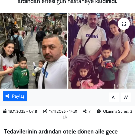
ardından ertesi gün hastaneye kaldırıldı.
KADIN
YAZARLAR
Paylaş
-
+
A
A
18.11.2025 - 07:11
19.11.2025 - 14:31
7
Okunma Süresi: 3
Dk
Tedavilerinin ardından otele dönen aile gece