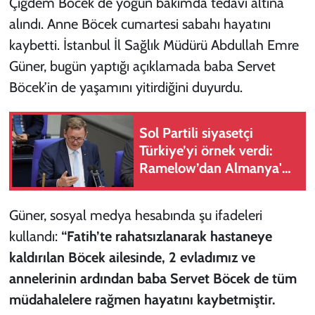
Çiğdem Böcek de yoğun bakımda tedavi altına
alındı. Anne Böcek cumartesi sabahı hayatını
kaybetti. İstanbul İl Sağlık Müdürü Abdullah Emre
Güner, bugün yaptığı açıklamada baba Servet
Böcek’in de yaşamını yitirdiğini duyurdu.
Sol Partili siyasetçi
Türkiye’yi örnek verdi:
Ramelow’dan Almanya'da
PKK'ye af çağrısı
Güner, sosyal medya hesabında şu ifadeleri
kullandı:
“Fatih’te rahatsızlanarak hastaneye
kaldırılan Böcek ailesinde, 2 evladımız ve
annelerinin ardından baba Servet Böcek de tüm
müdahalelere rağmen hayatını kaybetmiştir.