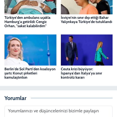
Türkiye'den ambulans uçakla
İsviçre'nin sınır dışı ettiği Bahar
Hamburg'a getirildi: Cengiz
Yalçınkaya Türkiye'de tutuklandı
Orhan, "sakat kalabilirdim"
Berlin'de Sol Parti'den koalisyon
Ceuta krizi büyüyor:
şartı: Konut şirketleri
İspanya'dan İtalya'ya sınır
kamulaştırılsın
kontrolü kararı
Yorumlar