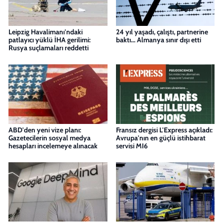
Leipzig Havalimanı'ndaki
24 yıl yaşadı, çalıştı, partnerine
patlayıcı yüklü İHA gerilimi:
baktı... Almanya sınır dışı etti
Rusya suçlamaları reddetti
ABD'den yeni vize planı:
Fransız dergisi L'Express açıkladı:
Gazetecilerin sosyal medya
Avrupa'nın en güçlü istihbarat
hesapları incelemeye alınacak
servisi MI6