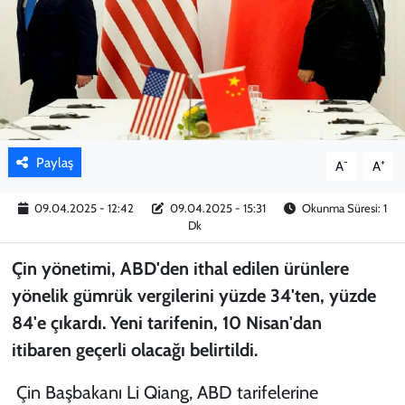
KADIN
YAZARLAR
Paylaş
-
+
A
A
09.04.2025 - 12:42
09.04.2025 - 15:31
Okunma Süresi: 1
Dk
Çin yönetimi, ABD'den ithal edilen ürünlere
yönelik gümrük vergilerini yüzde 34'ten, yüzde
84'e çıkardı. Yeni tarifenin, 10 Nisan'dan
itibaren geçerli olacağı belirtildi.
Çin Başbakanı Li Qiang, ABD tarifelerine