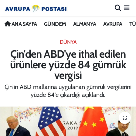
ANA SAYFA
Nöbetçi Eczaneler
ANA SAYFA
GÜNDEM
ALMANYA
AVRUPA
TÜ
GÜNDEM
Hava Durumu
DÜNYA
Çin'den ABD'ye ithal edilen
ALMANYA
İstanbul Namaz Vakitleri
ürünlere yüzde 84 gümrük
AVRUPA
Trafik Durumu
vergisi
TÜRKİYE
Avrupa Ligi Puan Durumu ve Fikstür
Çin’in ABD mallarına uygulanan gümrük vergilerini
yüzde 84'e çıkardığı açıklandı.
DÜNYA
Tüm Manşetler
KÜLTÜR
Son Dakika Haberleri
SPOR
Haber Arşivi