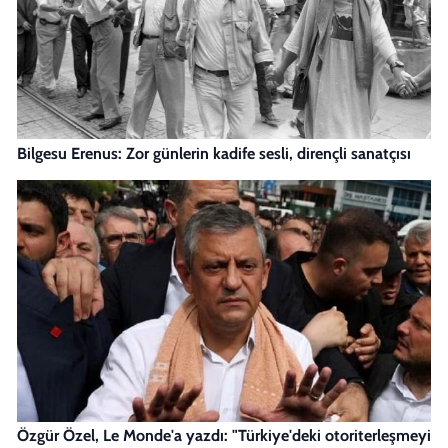
Bilgesu Erenus: Zor günlerin kadife sesli, dirençli sanatçısı
Özgür Özel, Le Monde'a yazdı: "Türkiye'deki otoriterleşmeyi