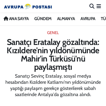
ANA SAYFA
Nöbetçi Eczaneler
ANA SAYFA
GÜNDEM
ALMANYA
AVRUPA
TÜ
GÜNDEM
Hava Durumu
GENEL
Sanatçı Eratalay gözaltında:
ALMANYA
İstanbul Namaz Vakitleri
Kızıldere'nin yıldönümünde
AVRUPA
Trafik Durumu
Mahir'in Türküsü'nü
paylaşmıştı
TÜRKİYE
Avrupa Ligi Puan Durumu ve Fikstür
Sanatçı Sevinç Eratalay, sosyal medya
DÜNYA
Tüm Manşetler
hesabından Kızıldere Katliamı'nın yıldönümünde
yaptığı paylaşım gerekçe gösterilerek sabah
KÜLTÜR
Son Dakika Haberleri
saatlerinde Antalya'da gözaltına alındı.
SPOR
Haber Arşivi