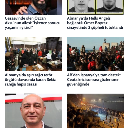
Cezaevinde ölen Özcan
Almanya'da Hells Angels
Aksu'nun ailesi: "İşkence sonucu
bağlantılı Ömer Boyraz
yaşamını yitirdi"
cinayetinde 3 şüpheli tutuklandı
Almanya'da aşırı sağcı terör
AB'den İspanya'ya tam destek:
örgütü davasında karar: Sekiz
Ceuta krizi sonrası gözler sınır
sanığa hapis cezası
güvenliğinde