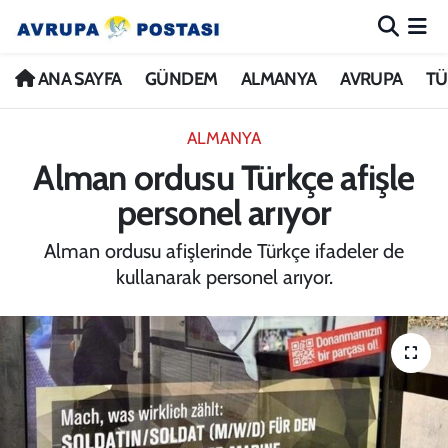
ANA SAYFA
Nöbetçi Eczaneler
ANA SAYFA
GÜNDEM
ALMANYA
AVRUPA
TÜ
GÜNDEM
Hava Durumu
ALMANYA
Alman ordusu Türkçe afişle
ALMANYA
İstanbul Namaz Vakitleri
personel arıyor
AVRUPA
Trafik Durumu
Alman ordusu afişlerinde Türkçe ifadeler de
kullanarak personel arıyor.
TÜRKİYE
Avrupa Ligi Puan Durumu ve Fikstür
DÜNYA
Tüm Manşetler
KÜLTÜR
Son Dakika Haberleri
SPOR
Haber Arşivi