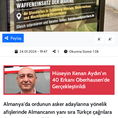
KADIN
YAZARLAR
Paylaş
-
+
A
A
24.01.2024 - 19:47
1
Okunma Süresi: 1 Dk
Hüseyin Kenan Aydın’ın
40 Erkanı Oberhausen’de
Gerçekleştirildi
Almanya'da ordunun asker adaylarına yönelik
afişlerinde Almancanın yanı sıra Türkçe çağrılara