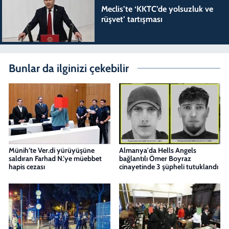
Meclis’te ‘KKTC’de yolsuzluk ve
rüşvet’ tartışması
Bunlar da ilginizi çekebilir
Münih’te Ver.di yürüyüşüne
Almanya'da Hells Angels
saldıran Farhad N.’ye müebbet
bağlantılı Ömer Boyraz
hapis cezası
cinayetinde 3 şüpheli tutuklandı