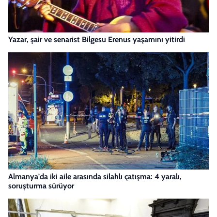
Yazar, şair ve senarist Bilgesu Erenus yaşamını yitirdi
Almanya'da iki aile arasında silahlı çatışma: 4 yaralı,
soruşturma sürüyor