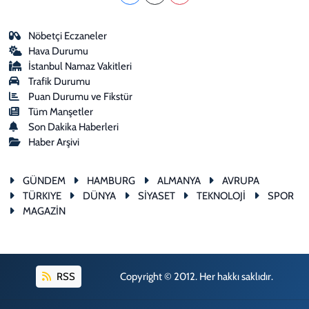
Nöbetçi Eczaneler
Hava Durumu
İstanbul Namaz Vakitleri
Trafik Durumu
Puan Durumu ve Fikstür
Tüm Manşetler
Son Dakika Haberleri
Haber Arşivi
GÜNDEM
HAMBURG
ALMANYA
AVRUPA
TÜRKIYE
DÜNYA
SİYASET
TEKNOLOJİ
SPOR
MAGAZİN
RSS
Copyright © 2012. Her hakkı saklıdır.