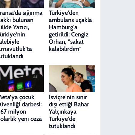
ransa’da sığınma
Türkiye'den
akkı bulunan
ambulans uçakla
ülide Yazıcı,
Hamburg'a
ürkiye’nin
getirildi: Cengiz
alebiyle
Orhan, "sakat
rnavutluk'ta
kalabilirdim"
utuklandı
eta’ya çocuk
İsviçre'nin sınır
üvenliği darbesi:
dışı ettiği Bahar
67 milyon
Yalçınkaya
olarlık yeni ceza
Türkiye'de
tutuklandı