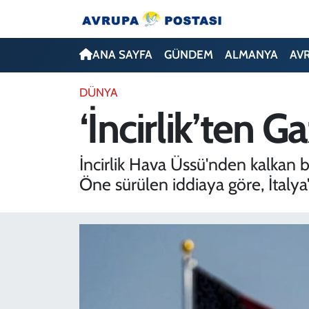
ANA SAYFA
Nöbetçi Eczaneler
ANA SAYFA
GÜNDEM
ALMANYA
AV
GÜNDEM
Hava Durumu
DÜNYA
‘İncirlik’ten 
ALMANYA
İstanbul Namaz Vakitleri
AVRUPA
Trafik Durumu
İncirlik Hava Üssü'nden kalkan bi
Öne sürülen iddiaya göre, İtalya'd
TÜRKİYE
Avrupa Ligi Puan Durumu ve Fikstür
DÜNYA
Tüm Manşetler
KÜLTÜR
Son Dakika Haberleri
SPOR
Haber Arşivi