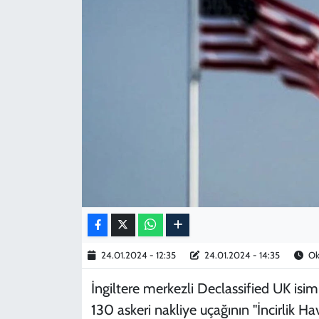
KADIN
YAZARLAR
24.01.2024 - 12:35
24.01.2024 - 14:35
Ok
İngiltere merkezli Declassified UK isiml
130 askeri nakliye uçağının
"İncirlik Ha