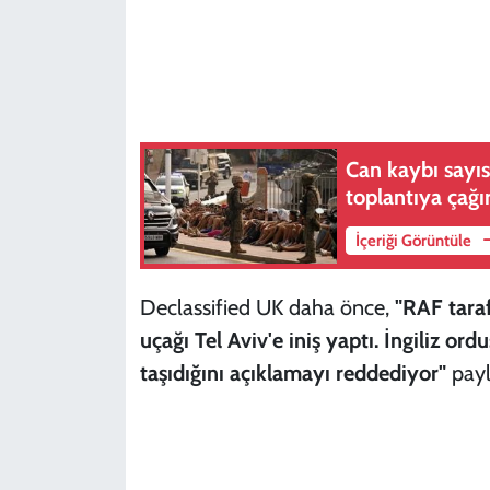
Can kaybı sayıs
toplantıya çağı
İçeriği Görüntüle
Declassified UK daha önce,
"RAF taraf
uçağı Tel Aviv'e iniş yaptı. İngiliz ord
taşıdığını açıklamayı reddediyor"
payl