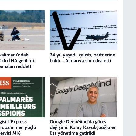
valimanı'ndaki
24 yıl yaşadı, çalıştı, partnerine
üklü İHA gerilimi:
baktı... Almanya sınır dışı etti
amaları reddetti
gisi L'Express
Google DeepMind'da görev
vrupa'nın en güçlü
değişimi: Koray Kavukçuoğlu en
servisi MI6
üst yönetime getirildi