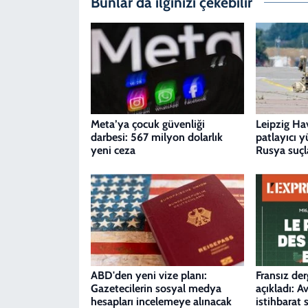
Bunlar da ilginizi çekebilir
Meta’ya çocuk güvenliği
Leipzig Ha
darbesi: 567 milyon dolarlık
patlayıcı y
yeni ceza
Rusya suçl
ABD'den yeni vize planı:
Fransız der
Gazetecilerin sosyal medya
açıkladı: A
hesapları incelemeye alınacak
istihbarat 