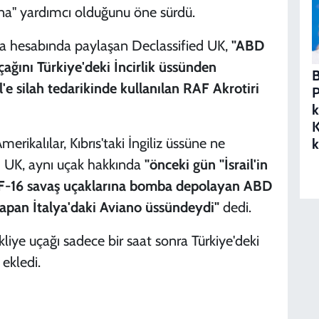
na"
yardımcı olduğunu öne sürdü.
ya hesabında paylaşan Declassified UK,
"ABD
ağını Türkiye'deki İncirlik üssünden
B
il'e silah tedarikinde kullanılan RAF Akrotiri
P
k
K
erikalılar, Kıbrıs'taki İngiliz üssüne ne
k
ed UK, aynı uçak hakkında
"önceki gün "İsrail'in
 F-16 savaş uçaklarına bomba depolayan ABD
yapan İtalya'daki Aviano üssündeydi"
dedi.
liye uçağı sadece bir saat sonra Türkiye'deki
 ekledi.