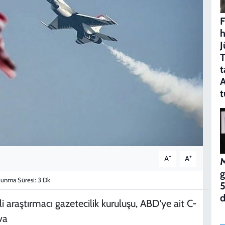
F
h
J
T
t
A
t
-
+
A
A
M
g
unma Süresi: 3 Dk
5
d
i araştırmacı gazetecilik kuruluşu, ABD'ye ait C-
va