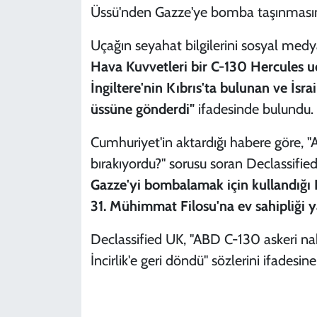
Üssü'nden Gazze'ye bomba taşınması
Uçağın seyahat bilgilerini sosyal med
Hava Kuvvetleri bir C-130 Hercules uç
İngiltere'nin Kıbrıs'ta bulunan ve İsra
üssüne gönderdi"
ifadesinde bulundu.
Cumhuriyet'in aktardığı habere göre, "Am
bırakıyordu?" sorusu soran Declassifi
Gazze'yi bombalamak için kullandığı
31. Mühimmat Filosu'na ev sahipliği 
Declassified UK, "ABD C-130 askeri nak
İncirlik'e geri döndü" sözlerini ifadesine