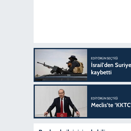
EDITÖRÜN SEÇTIĞI
İsrail'den Suriye
kaybetti
EDITÖRÜN SEÇTIĞI
Meclis’te ‘KKTC’