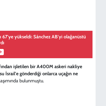
ı 67'ye yükseldi: Sánchez AB'yi olağanüstü
rdı
ından işletilen bir A400M askeri nakliye
usu İsrail'e gönderdiği onlarca uçağın ne
aşımında bulunmuştu.