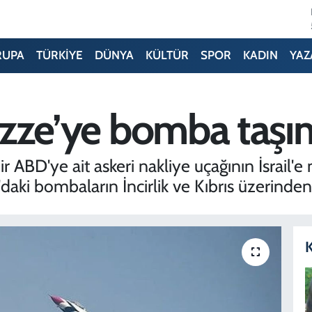
RUPA
TÜRKİYE
DÜNYA
KÜLTÜR
SPOR
KADIN
YAZ
Gazze’ye bomba taşınd
r ABD'ye ait askeri nakliye uçağının İsrail'e
aki bombaların İncirlik ve Kıbrıs üzerinden İs
K