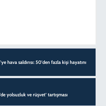
'ye hava saldırısı: 50'den fazla kişi hayatını
de yolsuzluk ve rüşvet’ tartışması