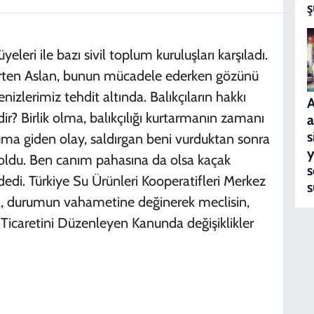
ş
 üyeleri ile bazı sivil toplum kuruluşları karşıladı.
lirten Aslan, bunun mücadele ederken gözünü
nizlerimiz tehdit altında. Balıkçıların hakkı
A
ir? Birlik olma, balıkçılığı kurtarmanın zamanı
a
s
uma giden olay, saldırgan beni vurduktan sonra
y
ı oldu. Ben canım pahasına da olsa kaçak
s
di. Türkiye Su Ürünleri Kooperatifleri Merkez
s
, durumun vahametine değinerek meclisin,
e Ticaretini Düzenleyen Kanunda değişiklikler