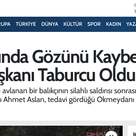
RUPA
TÜRKİYE
DÜNYA
KÜLTÜR
SPOR
KADIN
YAZ
ısında Gözünü Kayb
şkanı Taburcu Oldu
 avlanan bir balıkçının silahlı saldırısı son
ı Ahmet Aslan, tedavi gördüğü Okmeydanı 
K