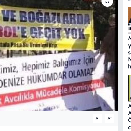
M
s
N
h
A
A
-
+
A
A
c