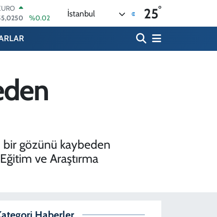
EURO
°
25
55,0250
%0.02
İstanbul
STERLİN
64,2398
%0.2
ARLAR
GRAM ALTIN
6500.87
%0.12
BİST100
13.799
%70
eden
BITCOIN
64.643,95
%0.16
DOLAR
47,6006
%0.06
rası bir gözünü kaybeden
Eğitim ve Araştırma
ategori Haberler