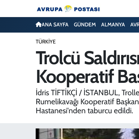
ANA SAYFA
Nöbetçi Eczaneler
ANA SAYFA
GÜNDEM
ALMANYA
AV
GÜNDEM
Hava Durumu
TÜRKİYE
Trolcü Saldır
ALMANYA
İstanbul Namaz Vakitleri
Kooperatif Ba
AVRUPA
Trafik Durumu
TÜRKİYE
Avrupa Ligi Puan Durumu ve Fikstür
İdris TİFTİKÇİ / İSTANBUL, Trolle
Rumelikavağı Kooperatif Başkan
DÜNYA
Tüm Manşetler
Hastanesi'nden taburcu edildi.
KÜLTÜR
Son Dakika Haberleri
SPOR
Haber Arşivi