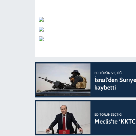
EDITÖRÜN SEÇTIĞI
İsrail'den Suriye
kaybetti
EDITÖRÜN SEÇTIĞI
Meclis’te ‘KKTC’