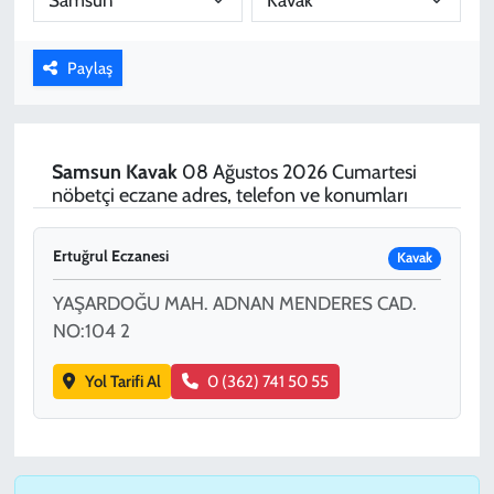
KADIN
Paylaş
YAZARLAR
Samsun
Kavak
08 Ağustos 2026 Cumartesi
nöbetçi eczane adres, telefon ve konumları
Ertuğrul Eczanesi
Kavak
YAŞARDOĞU MAH. ADNAN MENDERES CAD.
NO:104 2
Yol Tarifi Al
0 (362) 741 50 55