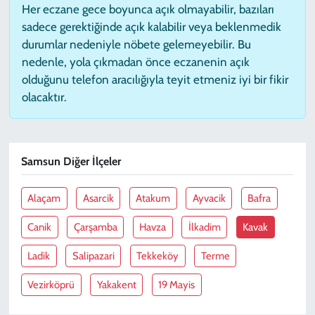
Her eczane gece boyunca açık olmayabilir, bazıları
sadece gerektiğinde açık kalabilir veya beklenmedik
durumlar nedeniyle nöbete gelemeyebilir. Bu
nedenle, yola çıkmadan önce eczanenin açık
olduğunu telefon aracılığıyla teyit etmeniz iyi bir fikir
olacaktır.
Samsun Diğer İlçeler
Alaçam
Asarcik
Atakum
Ayvacik
Bafra
Canik
Çarşamba
Havza
İlkadim
Kavak
Ladik
Salipazari
Tekkeköy
Terme
Vezirköprü
Yakakent
19 Mayis