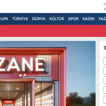
5
S
6
RUPA
TÜRKİYE
DÜNYA
KÜLTÜR
SPOR
KADIN
YAZ
G
6
B
1
B
6
S
D
4