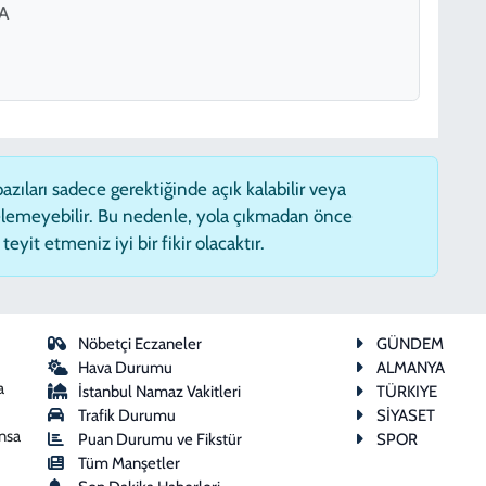
A
zıları sadece gerektiğinde açık kalabilir veya
lemeyebilir. Bu nedenle, yola çıkmadan önce
eyit etmeniz iyi bir fikir olacaktır.
Nöbetçi Eczaneler
GÜNDEM
Hava Durumu
ALMANYA
a
İstanbul Namaz Vakitleri
TÜRKIYE
Trafik Durumu
SİYASET
ansa
Puan Durumu ve Fikstür
SPOR
Tüm Manşetler