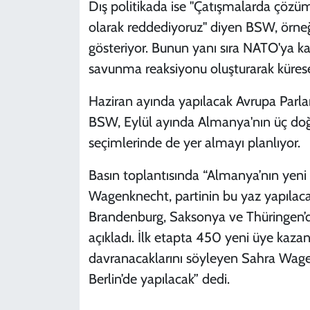
Dış politikada ise "Çatışmalarda çözü
olarak reddediyoruz" diyen BSW, örneğ
gösteriyor. Bunun yanı sıra NATO'ya kar
savunma reaksiyonu oluşturarak küresel 
Haziran ayında yapılacak Avrupa Parl
BSW, Eylül ayında Almanya'nın üç doğ
seçimlerinde de yer almayı planlıyor.
Basın toplantısında “Almanya’nın yeni b
Wagenknecht, partinin bu yaz yapılac
Brandenburg, Saksonya ve Thüringen’de
açıkladı. İlk etapta 450 yeni üye kaza
davranacaklarını söyleyen Sahra Wagen
Berlin’de yapılacak” dedi.