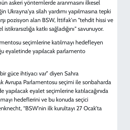
mün askeri yöntemlerde aranmasını ilkesel
in Ukrayna'ya silah yardımı yapılmasına tepki
şı pozisyon alan BSW, İttifak'ın "tehdit hissi ve
istikrarsızlığa katkı sağladığını" savunuyor.
amentosu seçimlerine katılmayı hedefleyen
u eyaletinde yapılacak parlamento
ir güce ihtiyacı var” diyen Sahra
ak Avrupa Parlamentosu seçimi ile sonbaharda
 yapılacak eyalet seçimlerine katılacağınıda
nmayı hedeflerini ve bu konuda seçici
knecht, “BSW’nin ilk kurultayı 27 Ocak’ta