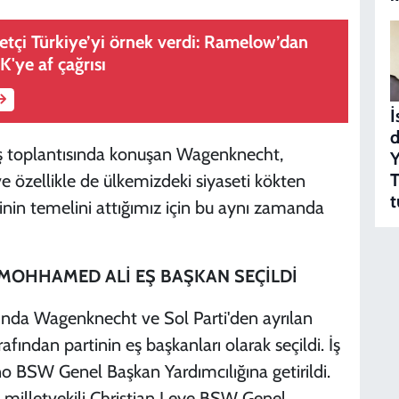
asetçi Türkiye’yi örnek verdi: Ramelow’dan
'ye af çağrısı
İ
d
uş toplantısında konuşan Wagenknecht,
Y
T
ve özellikle de ülkemizdeki siyaseti kökten
t
tinin temelini attığımız için bu aynı zamanda
MOHHAMED ALİ EŞ BAŞKAN SEÇİLDİ
sında Wagenknecht ve Sol Parti'den ayrılan
ından partinin eş başkanları olarak seçildi. İş
o BSW Genel Başkan Yardımcılığına getirildi.
s milletvekili Christian Leye BSW Genel