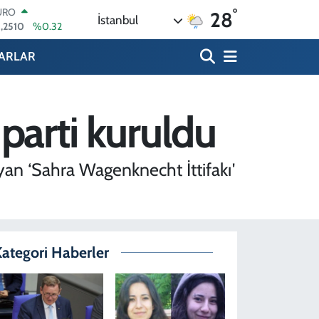
°
TERLİN
28
İstanbul
,4811
%0.38
RAM ALTIN
660.55
%0
ARLAR
İST100
.779
%-14
ITCOIN
.840,97
%-0.15
 parti kuruldu
OLAR
,7436
%0.18
URO
yan ‘Sahra Wagenknecht İttifakı'
,2510
%0.32
ategori Haberler