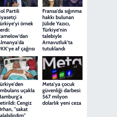
ol Partili
Fransa’da sığınma
iyasetçi
hakkı bulunan
ürkiye’yi örnek
Jülide Yazıcı,
erdi:
Türkiye’nin
Ramelow’dan
talebiyle
Almanya'da
Arnavutluk'ta
KK'ye af çağrısı
tutuklandı
ürkiye'den
Meta’ya çocuk
mbulans uçakla
güvenliği darbesi:
Hamburg'a
567 milyon
etirildi: Cengiz
dolarlık yeni ceza
rhan, "sakat
alabilirdim"