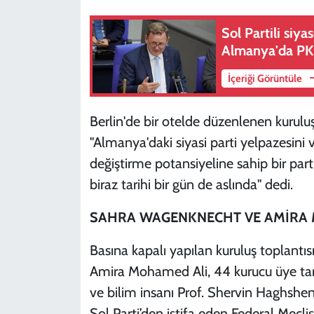
Sol Partili siy
Almanya'da PKK
İçeriği Görüntüle
Berlin'de bir otelde düzenlenen kurul
"Almanya'daki siyasi parti yelpazesini 
değiştirme potansiyeline sahip bir par
biraz tarihi bir gün de aslında" dedi.
SAHRA WAGENKNECHT VE AMİRA 
Basına kapalı yapılan kuruluş toplantı
Amira Mohamed Ali, 44 kurucu üye taraf
ve bilim insanı Prof. Shervin Haghshen
Sol Parti’den istifa eden Federal Mecli