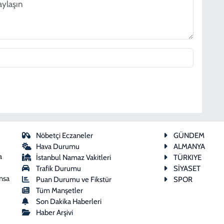
Nöbetçi Eczaneler
GÜNDEM
Hava Durumu
ALMANYA
a
İstanbul Namaz Vakitleri
TÜRKIYE
Trafik Durumu
SİYASET
ansa
Puan Durumu ve Fikstür
SPOR
Tüm Manşetler
Son Dakika Haberleri
Haber Arşivi