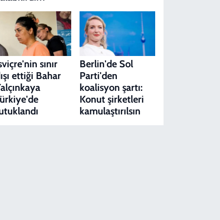
sviçre'nin sınır
Berlin'de Sol
ışı ettiği Bahar
Parti'den
alçınkaya
koalisyon şartı:
ürkiye'de
Konut şirketleri
utuklandı
kamulaştırılsın