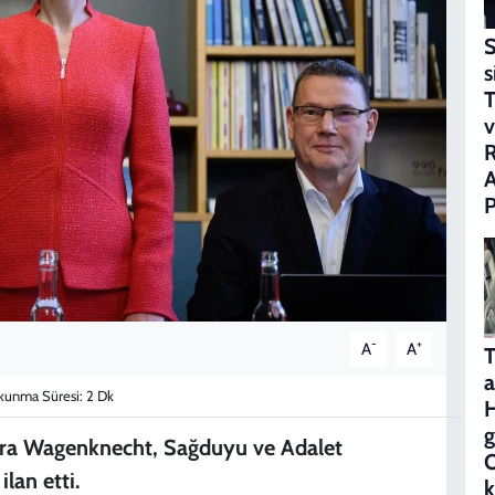
S
s
T
v
P
-
+
A
A
T
a
unma Süresi: 2 Dk
g
hra Wagenknecht, Sağduyu ve Adalet
O
ilan etti.
k