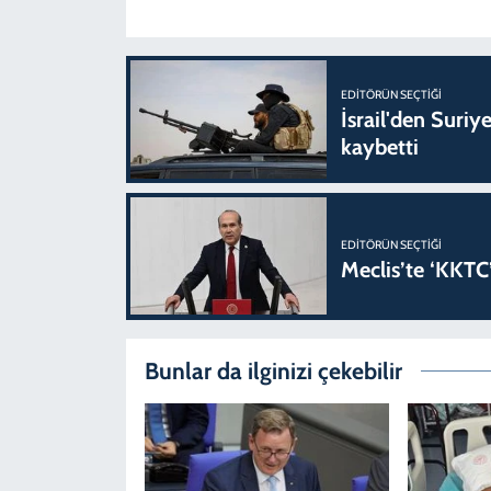
EDITÖRÜN SEÇTIĞI
İsrail'den Suriye
kaybetti
EDITÖRÜN SEÇTIĞI
Meclis’te ‘KKTC’
Bunlar da ilginizi çekebilir