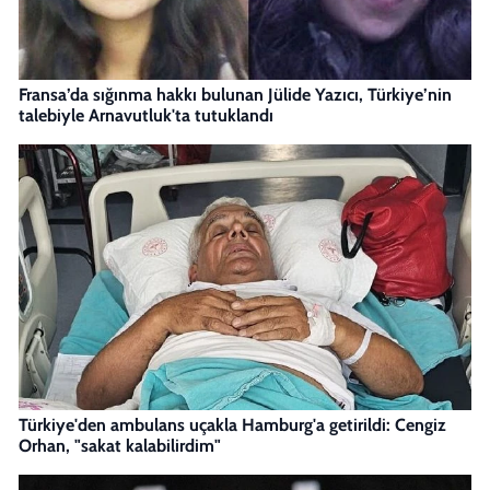
Fransa’da sığınma hakkı bulunan Jülide Yazıcı, Türkiye’nin
talebiyle Arnavutluk'ta tutuklandı
Türkiye'den ambulans uçakla Hamburg'a getirildi: Cengiz
Orhan, "sakat kalabilirdim"