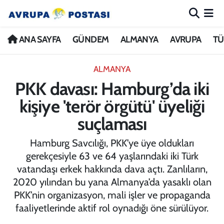
ANA SAYFA
Nöbetçi Eczaneler
ANA SAYFA
GÜNDEM
ALMANYA
AVRUPA
TÜ
GÜNDEM
Hava Durumu
ALMANYA
PKK davası: Hamburg’da iki
ALMANYA
İstanbul Namaz Vakitleri
kişiye 'terör örgütü' üyeliği
AVRUPA
Trafik Durumu
suçlaması
TÜRKİYE
Avrupa Ligi Puan Durumu ve Fikstür
Hamburg Savcılığı, PKK’ye üye oldukları
gerekçesiyle 63 ve 64 yaşlarındaki iki Türk
DÜNYA
Tüm Manşetler
vatandaşı erkek hakkında dava açtı. Zanlıların,
2020 yılından bu yana Almanya’da yasaklı olan
KÜLTÜR
Son Dakika Haberleri
PKK’nin organizasyon, mali işler ve propaganda
faaliyetlerinde aktif rol oynadığı öne sürülüyor.
SPOR
Haber Arşivi