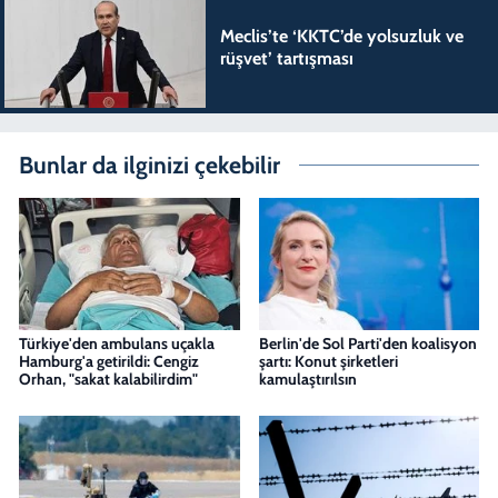
Meclis’te ‘KKTC’de yolsuzluk ve
rüşvet’ tartışması
Bunlar da ilginizi çekebilir
Türkiye'den ambulans uçakla
Berlin'de Sol Parti'den koalisyon
Hamburg'a getirildi: Cengiz
şartı: Konut şirketleri
Orhan, "sakat kalabilirdim"
kamulaştırılsın