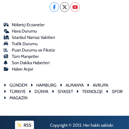
Nöbetçi Eczaneler
Hava Durumu
İstanbul Namaz Vakitleri
Trafik Durumu
Puan Durumu ve Fikstür
Tüm Manşetler
Son Dakika Haberleri
Haber Arşivi
GÜNDEM
HAMBURG
ALMANYA
AVRUPA
TÜRKIYE
DÜNYA
SİYASET
TEKNOLOJİ
SPOR
MAGAZİN
RSS
Copyright © 2012. Her hakkı saklıdır.