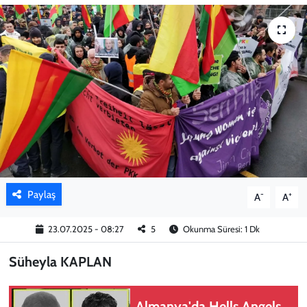
KADIN
YAZARLAR
Paylaş
-
+
A
A
23.07.2025 - 08:27
5
Okunma Süresi: 1 Dk
Süheyla KAPLAN
Almanya'da Hells Angels