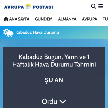
ANA SAYFA
Nöbetçi Eczaneler
ANA SAYFA
GÜNDEM
ALMANYA
AVRUPA
TÜ
GÜNDEM
Hava Durumu
Kabadüz Hava Durumu
ALMANYA
İstanbul Namaz Vakitleri
Kabadüz Bugün, Yarın ve 1
AVRUPA
Trafik Durumu
Haftalık Hava Durumu Tahmini
TÜRKİYE
Avrupa Ligi Puan Durumu ve Fikstür
ŞU AN
DÜNYA
Tüm Manşetler
KÜLTÜR
Son Dakika Haberleri
Ordu
SPOR
Haber Arşivi