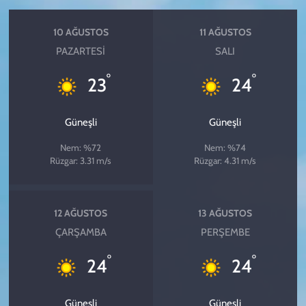
10 AĞUSTOS
11 AĞUSTOS
PAZARTESI
SALI
°
°
23
24
Güneşli
Güneşli
Nem: %72
Nem: %74
Rüzgar: 3.31 m/s
Rüzgar: 4.31 m/s
12 AĞUSTOS
13 AĞUSTOS
ÇARŞAMBA
PERŞEMBE
°
°
24
24
Güneşli
Güneşli