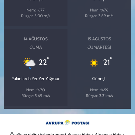
Nem: %77
Nem: %76
Rüzgar: 3.00 m/s
Rüzgar: 3.69 m/s
14 AĞUSTOS
15 AĞUSTOS
CUMA
CUMARTESI
°
°
22
21
Yakınlarda Yer Yer Yağmur
Güneşli
Nem: %70
Nem: %59
Rüzgar: 5.69 m/s
Rüzgar: 3.31 m/s
Özgür ve doğru haberin adresi. Avrupa Haber, Almanya Haber,