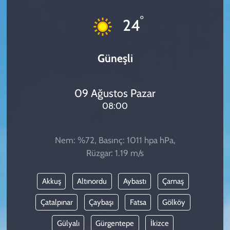
KADIN
°
24
YAZARLAR
Güneşli
09 Ağustos Pazar
08:00
Nem: %72, Basınç: 1011 hpa hPa,
Rüzgar: 1.19 m/s
Akkuş
Altınordu
Aybastı
Çamaş
Çatalpınar
Çaybaşı
Fatsa
Gölköy
Gülyalı
Gürgentepe
İkizce