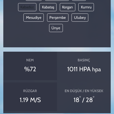
Kabadüz
Kabataş
Korgan
Kumru
Mesudiye
Perşembe
Ulubey
Ünye
NEM
BASINÇ
%72
1011 HPA
hpa
RÜZGAR
EN DÜŞÜK / EN YÜKSEK
°
°
1.19 M/S
18
/ 28