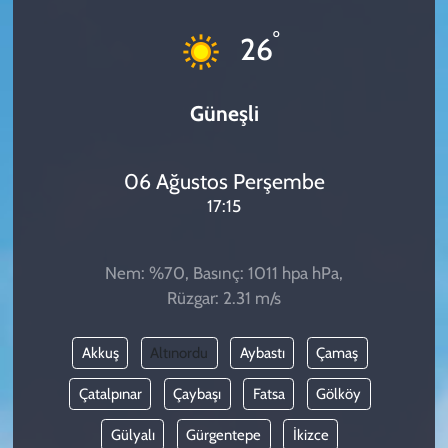
KADIN
°
26
YAZARLAR
Güneşli
06 Ağustos Perşembe
17:15
Nem: %70, Basınç: 1011 hpa hPa,
Rüzgar: 2.31 m/s
Akkuş
Altınordu
Aybastı
Çamaş
Çatalpınar
Çaybaşı
Fatsa
Gölköy
Gülyalı
Gürgentepe
İkizce