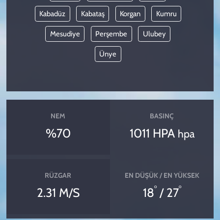
Kabadüz
Kabataş
Korgan
Kumru
Mesudiye
Perşembe
Ulubey
Ünye
NEM
BASINÇ
%70
1011 HPA
hpa
RÜZGAR
EN DÜŞÜK / EN YÜKSEK
°
°
2.31 M/S
18
/ 27