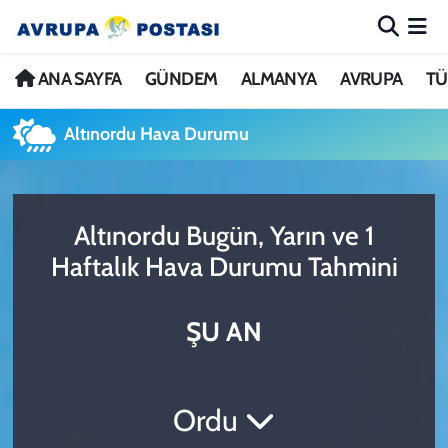
ANA SAYFA
Nöbetçi Eczaneler
ANA SAYFA
GÜNDEM
ALMANYA
AVRUPA
TÜ
GÜNDEM
Hava Durumu
Altınordu Hava Durumu
ALMANYA
İstanbul Namaz Vakitleri
Altınordu Bugün, Yarın ve 1
AVRUPA
Trafik Durumu
Haftalık Hava Durumu Tahmini
TÜRKİYE
Avrupa Ligi Puan Durumu ve Fikstür
ŞU AN
DÜNYA
Tüm Manşetler
KÜLTÜR
Son Dakika Haberleri
Ordu
SPOR
Haber Arşivi