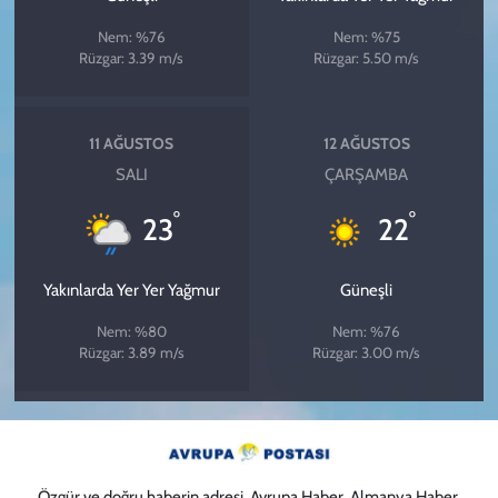
Nem: %76
Nem: %75
Rüzgar: 3.39 m/s
Rüzgar: 5.50 m/s
11 AĞUSTOS
12 AĞUSTOS
SALI
ÇARŞAMBA
°
°
23
22
Yakınlarda Yer Yer Yağmur
Güneşli
Nem: %80
Nem: %76
Rüzgar: 3.89 m/s
Rüzgar: 3.00 m/s
Özgür ve doğru haberin adresi. Avrupa Haber, Almanya Haber,