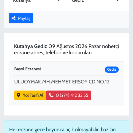
KADIN
Paylaş
YAZARLAR
Kütahya
Gediz
09 Ağustos 2026 Pazar nöbetçi
eczane adres, telefon ve konumları
Başol Eczanesi
Gediz
ULUOYMAK MH.MEHMET ERSOY CD.NO:12
Yol Tarifi Al
0 (274) 412 33 55
Her eczane gece boyunca açık olmayabilir, bazıları