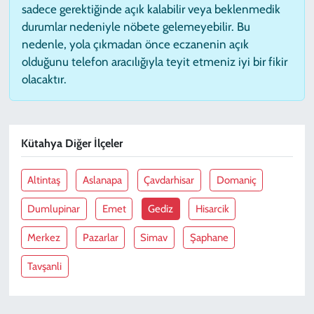
sadece gerektiğinde açık kalabilir veya beklenmedik
durumlar nedeniyle nöbete gelemeyebilir. Bu
nedenle, yola çıkmadan önce eczanenin açık
olduğunu telefon aracılığıyla teyit etmeniz iyi bir fikir
olacaktır.
Kütahya Diğer İlçeler
Altintaş
Aslanapa
Çavdarhisar
Domaniç
Dumlupinar
Emet
Gediz
Hisarcik
Merkez
Pazarlar
Simav
Şaphane
Tavşanli