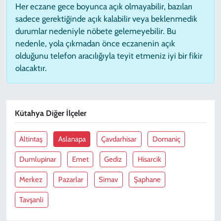
Her eczane gece boyunca açık olmayabilir, bazıları
sadece gerektiğinde açık kalabilir veya beklenmedik
durumlar nedeniyle nöbete gelemeyebilir. Bu
nedenle, yola çıkmadan önce eczanenin açık
olduğunu telefon aracılığıyla teyit etmeniz iyi bir fikir
olacaktır.
Kütahya Diğer İlçeler
Altintaş
Aslanapa
Çavdarhisar
Domaniç
Dumlupinar
Emet
Gediz
Hisarcik
Merkez
Pazarlar
Simav
Şaphane
Tavşanli