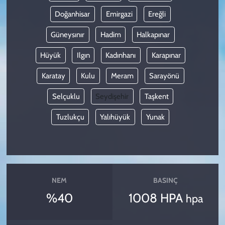
Doğanhisar
Emirgazi
Ereğli
Güneysınır
Hadim
Halkapınar
Hüyük
Ilgın
Kadınhanı
Karapınar
Karatay
Kulu
Meram
Sarayönü
Selçuklu
Seydişehir
Taşkent
Tuzlukçu
Yalıhüyük
Yunak
NEM
BASINÇ
%40
1008 HPA
hpa