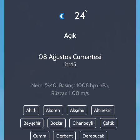
KADIN
°
24
YAZARLAR
Açık
08 Ağustos Cumartesi
21:45
Nem: %40, Basınç: 1008 hpa hPa,
Rüzgar: 1.00 m/s
Ahırlı
Akören
Akşehir
Altınekin
Beyşehir
Bozkır
Cihanbeyli
Çeltik
Çumra
Derbent
Derebucak