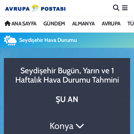
ANA SAYFA
Nöbetçi Eczaneler
ANA SAYFA
GÜNDEM
ALMANYA
AVRUPA
TÜ
GÜNDEM
Hava Durumu
Seydişehir Hava Durumu
ALMANYA
İstanbul Namaz Vakitleri
Seydişehir Bugün, Yarın ve 1
AVRUPA
Trafik Durumu
Haftalık Hava Durumu Tahmini
TÜRKİYE
Avrupa Ligi Puan Durumu ve Fikstür
ŞU AN
DÜNYA
Tüm Manşetler
KÜLTÜR
Son Dakika Haberleri
Konya
SPOR
Haber Arşivi