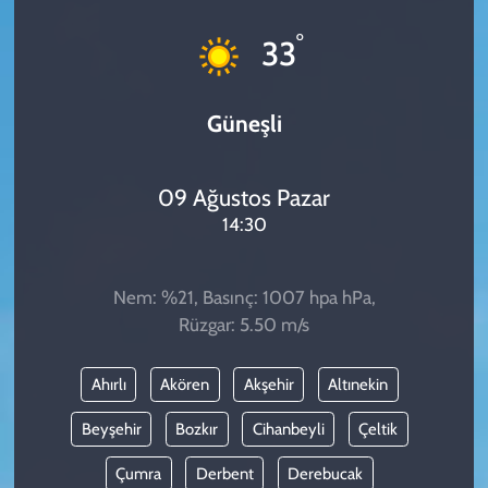
KADIN
°
33
YAZARLAR
Güneşli
09 Ağustos Pazar
14:30
Nem: %21, Basınç: 1007 hpa hPa,
Rüzgar: 5.50 m/s
Ahırlı
Akören
Akşehir
Altınekin
Beyşehir
Bozkır
Cihanbeyli
Çeltik
Çumra
Derbent
Derebucak