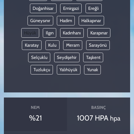
Doğanhisar
Emirgazi
Ereğli
Güneysınır
Hadim
Halkapınar
Hüyük
Ilgın
Kadınhanı
Karapınar
Karatay
Kulu
Meram
Sarayönü
Selçuklu
Seydişehir
Taşkent
Tuzlukçu
Yalıhüyük
Yunak
NEM
BASINÇ
%21
1007 HPA
hpa