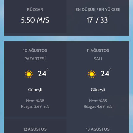
RÜZGAR
EN DÜŞÜK / EN YÜKSEK
°
°
5.50 M/S
17
/ 33
10 AĞUSTOS
11 AĞUSTOS
PAZARTESI
SALI
°
°
24
24
Güneşli
Güneşli
Nem: %38
Nem: %35
Rüzgar: 3.69 m/s
Rüzgar: 4.69 m/s
12 AĞUSTOS
13 AĞUSTOS