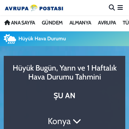
ANA SAYFA
Nöbetçi Eczaneler
ANA SAYFA
GÜNDEM
ALMANYA
AVRUPA
TÜ
GÜNDEM
Hava Durumu
Hüyük Hava Durumu
ALMANYA
İstanbul Namaz Vakitleri
Hüyük Bugün, Yarın ve 1 Haftalık
AVRUPA
Trafik Durumu
Hava Durumu Tahmini
TÜRKİYE
Avrupa Ligi Puan Durumu ve Fikstür
ŞU AN
DÜNYA
Tüm Manşetler
KÜLTÜR
Son Dakika Haberleri
Konya
SPOR
Haber Arşivi