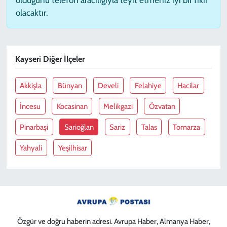
olacaktır.
Kayseri Diğer İlçeler
Akkişla
Bünyan
Develi
Felahiye
Hacilar
İncesu
Kocasinan
Melikgazi
Özvatan
Pinarbaşi
Sarioğlan
Sariz
Talas
Tomarza
Yahyali
Yeşilhisar
Özgür ve doğru haberin adresi. Avrupa Haber, Almanya Haber,