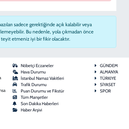
zıları sadece gerektiğinde açık kalabilir veya
lemeyebilir. Bu nedenle, yola çıkmadan önce
eyit etmeniz iyi bir fikir olacaktır.
Nöbetçi Eczaneler
GÜNDEM
Hava Durumu
ALMANYA
a
İstanbul Namaz Vakitleri
TÜRKIYE
Trafik Durumu
SİYASET
ansa
Puan Durumu ve Fikstür
SPOR
Tüm Manşetler
Son Dakika Haberleri
Haber Arşivi