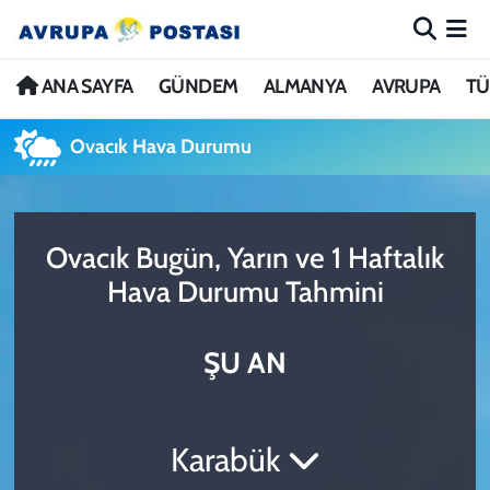
ANA SAYFA
Nöbetçi Eczaneler
ANA SAYFA
GÜNDEM
ALMANYA
AVRUPA
TÜ
GÜNDEM
Hava Durumu
Ovacık Hava Durumu
ALMANYA
İstanbul Namaz Vakitleri
Ovacık Bugün, Yarın ve 1 Haftalık
AVRUPA
Trafik Durumu
Hava Durumu Tahmini
TÜRKİYE
Avrupa Ligi Puan Durumu ve Fikstür
ŞU AN
DÜNYA
Tüm Manşetler
KÜLTÜR
Son Dakika Haberleri
Karabük
SPOR
Haber Arşivi