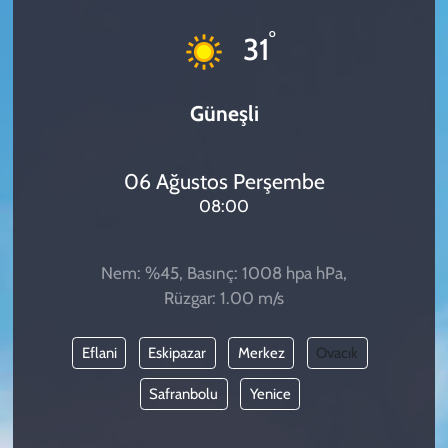
KADIN
°
31
YAZARLAR
Güneşli
06 Ağustos Perşembe
08:00
Nem: %45, Basınç: 1008 hpa hPa,
Rüzgar: 1.00 m/s
Eflani
Eskipazar
Merkez
Ovacık
Safranbolu
Yenice