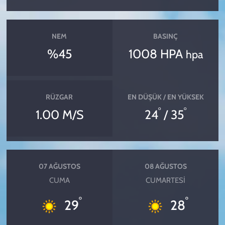
NEM
BASINÇ
%45
1008 HPA
hpa
RÜZGAR
EN DÜŞÜK / EN YÜKSEK
°
°
1.00 M/S
24
/ 35
07 AĞUSTOS
08 AĞUSTOS
CUMA
CUMARTESI
°
°
29
28