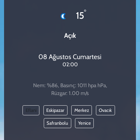
KADIN
°
15
YAZARLAR
Açık
08 Ağustos Cumartesi
02:00
Nem: %86, Basınç: 1011 hpa hPa,
Rüzgar: 1.00 m/s
Eflani
Eskipazar
Merkez
Ovacık
Safranbolu
Yenice