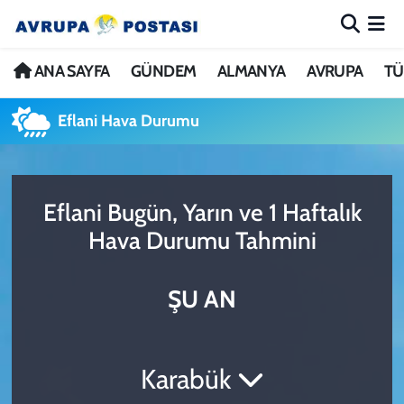
ANA SAYFA
Nöbetçi Eczaneler
ANA SAYFA
GÜNDEM
ALMANYA
AVRUPA
TÜ
GÜNDEM
Hava Durumu
Eflani Hava Durumu
ALMANYA
İstanbul Namaz Vakitleri
Eflani Bugün, Yarın ve 1 Haftalık
AVRUPA
Trafik Durumu
Hava Durumu Tahmini
TÜRKİYE
Avrupa Ligi Puan Durumu ve Fikstür
ŞU AN
DÜNYA
Tüm Manşetler
KÜLTÜR
Son Dakika Haberleri
Karabük
SPOR
Haber Arşivi