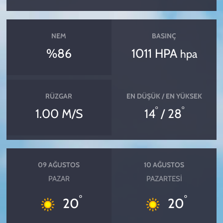
NEM
BASINÇ
%86
1011 HPA
hpa
RÜZGAR
EN DÜŞÜK / EN YÜKSEK
°
°
1.00 M/S
14
/ 28
09 AĞUSTOS
10 AĞUSTOS
PAZAR
PAZARTESI
°
°
20
20