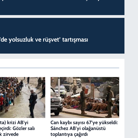
de yolsuzluk ve rüşvet’ tartışması
a) krizi AB'yi
Can kaybı sayısı 67'ye yükseldi:
çirdi: Gözler salı
Sánchez AB'yi olağanüstü
k zirvede
toplantıya çağırdı