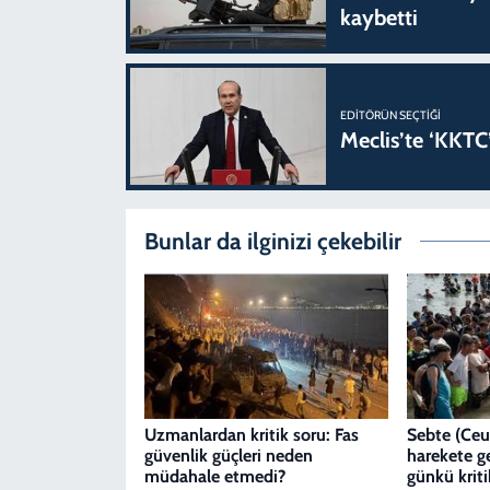
kaybetti
EDITÖRÜN SEÇTIĞI
Meclis’te ‘KKTC’
Bunlar da ilginizi çekebilir
Uzmanlardan kritik soru: Fas
Sebte (Ceut
güvenlik güçleri neden
harekete ge
müdahale etmedi?
günkü kriti