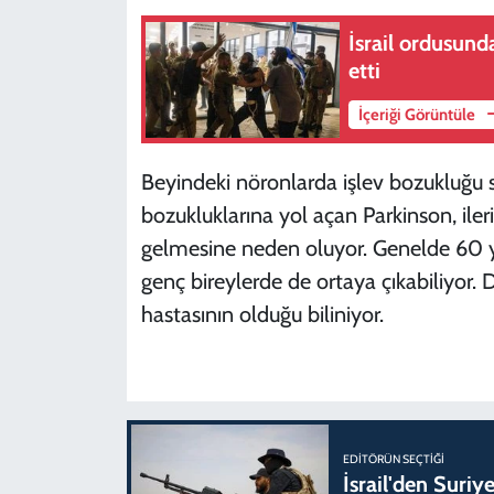
İsrail ordusund
etti
İçeriği Görüntüle
Beyindeki nöronlarda işlev bozukluğu s
bozukluklarına yol açan Parkinson, iler
gelmesine neden oluyor. Genelde 60 yaş
genç bireylerde de ortaya çıkabiliyor.
hastasının olduğu biliniyor.
EDITÖRÜN SEÇTIĞI
İsrail'den Suriye