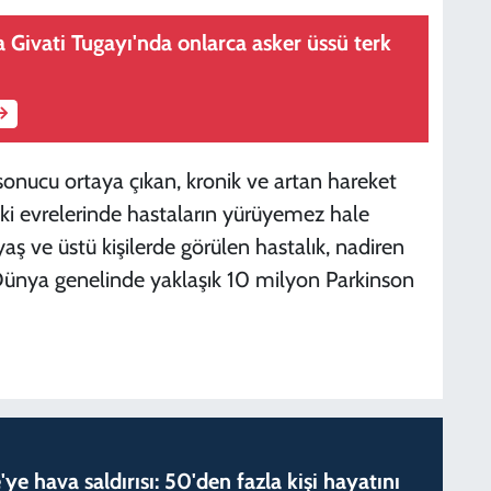
a Givati Tugayı'nda onlarca asker üssü terk
onucu ortaya çıkan, kronik ve artan hareket
iki evrelerinde hastaların yürüyemez hale
 ve üstü kişilerde görülen hastalık, nadiren
 Dünya genelinde yaklaşık 10 milyon Parkinson
'ye hava saldırısı: 50'den fazla kişi hayatını