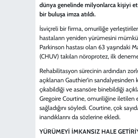
dünya genelinde milyonlarca kişiyi et
bir buluşa imza atıldı.
İsviçreli bir firma, omuriliğe yerleştiri
hastaların yeniden yürümesini mümkün kı
Parkinson hastası olan 63 yaşındaki M
(CHUV) takılan nöroprotez, ilk denemed
Rehabilitasyon sürecinin ardından zor
açıklanan Gauthier’in sandalyesinden k
çıkabildiği ve asansöre binebildiği açık
Gregoire Courtine, omuriliğine iletilen 
sağladığını söyledi. Courtine, çok say
inandıklarını da sözlerine ekledi.
YÜRÜMEYİ İMKANSIZ HALE GETİR