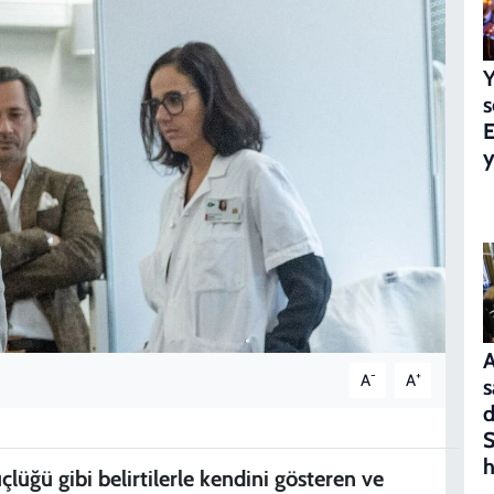
Y
s
E
y
A
-
+
A
A
s
d
S
h
lüğü gibi belirtilerle kendini gösteren ve