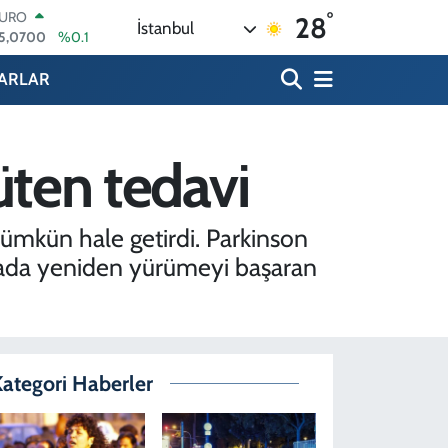
5,0700
%0.1
°
28
TERLİN
İstanbul
4,2438
%0.21
RAM ALTIN
ARLAR
518.23
%0.39
İST100
3.703
%0
ITCOIN
üten tedavi
4.475,47
%0.66
OLAR
7,5986
%0.06
 mümkün hale getirdi. Parkinson
nyada yeniden yürümeyi başaran
ategori Haberler