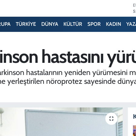
5
S
6
G
RUPA
TÜRKİYE
DÜNYA
KÜLTÜR
SPOR
KADIN
YAZ
6
B
1
B
kinson hastasını yür
6
D
4
i, Parkinson hastalarının yeniden yürümesini
ğine yerleştirilen nöroprotez sayesinde dü
K