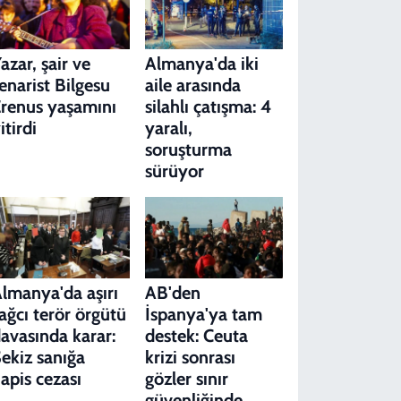
azar, şair ve
Almanya'da iki
enarist Bilgesu
aile arasında
renus yaşamını
silahlı çatışma: 4
itirdi
yaralı,
soruşturma
sürüyor
lmanya'da aşırı
AB'den
ağcı terör örgütü
İspanya'ya tam
avasında karar:
destek: Ceuta
ekiz sanığa
krizi sonrası
apis cezası
gözler sınır
güvenliğinde