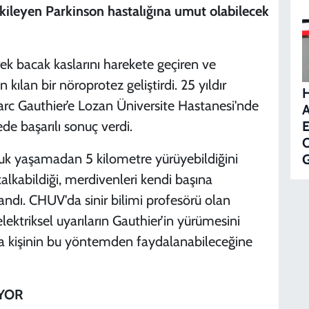
kileyen Parkinson hastalığına umut olabilecek
lerek bacak kaslarını harekete geçiren ve
lan bir nöroprotez geliştirdi. 25 yıldır
arc Gauthier’e Lozan Üniversite Hastanesi'nde
A
E
e başarılı sonuç verdi.
O
luk yaşamadan 5 kilometre yürüyebildiğini
G
alkabildiği, merdivenleri kendi başına
landı. CHUV'da sinir bilimi profesörü olan
elektriksel uyarıların Gauthier’in yürümesini
ıda kişinin bu yöntemden faydalanabileceğine
İYOR