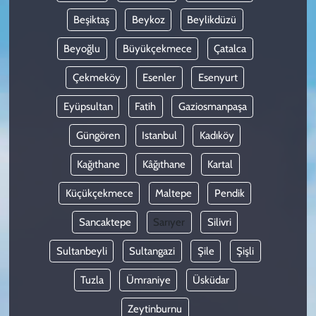
Beşiktaş
Beykoz
Beylikdüzü
Beyoğlu
Büyükçekmece
Çatalca
Çekmeköy
Esenler
Esenyurt
Eyüpsultan
Fatih
Gaziosmanpaşa
Güngören
Istanbul
Kadıköy
Kağıthane
Kâğıthane
Kartal
Küçükçekmece
Maltepe
Pendik
Sancaktepe
Sarıyer
Silivri
Sultanbeyli
Sultangazi
Şile
Şişli
Tuzla
Ümraniye
Üsküdar
Zeytinburnu