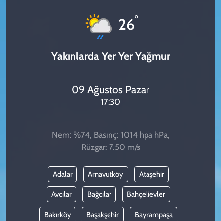
KADIN
°
26
YAZARLAR
Yakınlarda Yer Yer Yağmur
09 Ağustos Pazar
17:30
Nem: %74, Basınç: 1014 hpa hPa,
Rüzgar: 7.50 m/s
Adalar
Arnavutköy
Ataşehir
Avcılar
Bağcılar
Bahçelievler
Bakırköy
Başakşehir
Bayrampaşa