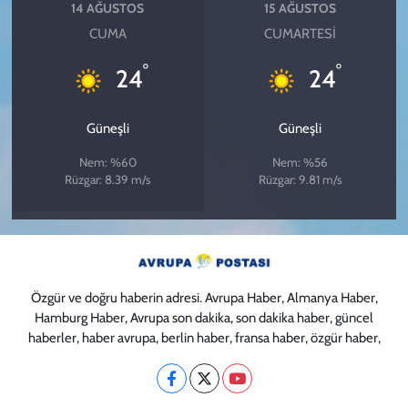
14 AĞUSTOS
15 AĞUSTOS
CUMA
CUMARTESI
°
°
24
24
Güneşli
Güneşli
Nem: %60
Nem: %56
Rüzgar: 8.39 m/s
Rüzgar: 9.81 m/s
Özgür ve doğru haberin adresi. Avrupa Haber, Almanya Haber,
Hamburg Haber, Avrupa son dakika, son dakika haber, güncel
haberler, haber avrupa, berlin haber, fransa haber, özgür haber,