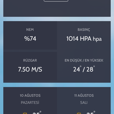
NEM
BASINÇ
%74
1014 HPA
hpa
RÜZGAR
EN DÜŞÜK / EN YÜKSEK
°
°
7.50 M/S
24
/ 28
10 AĞUSTOS
11 AĞUSTOS
PAZARTESI
SALI
°
°