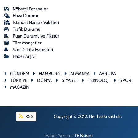
Nöbetçi Eczaneler
Hava Durumu
İstanbul Namaz Vakitleri
Trafik Durumu
Puan Durumu ve Fikstür
Tüm Manşetler
Son Dakika Haberleri
Haber Arşivi
GÜNDEM
HAMBURG
ALMANYA
AVRUPA
TÜRKIYE
DÜNYA
SİYASET
TEKNOLOJİ
SPOR
MAGAZİN
RSS
Copyright © 2012. Her hakkı saklıdır.
Haber Yazılımı:
TE Bilişim