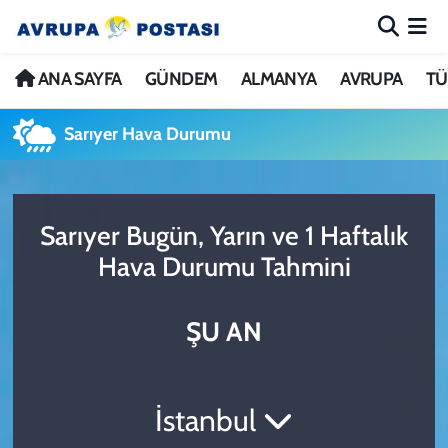
ANA SAYFA
Nöbetçi Eczaneler
ANA SAYFA
GÜNDEM
ALMANYA
AVRUPA
TÜ
GÜNDEM
Hava Durumu
Sarıyer Hava Durumu
ALMANYA
İstanbul Namaz Vakitleri
Sarıyer Bugün, Yarın ve 1 Haftalık
AVRUPA
Trafik Durumu
Hava Durumu Tahmini
TÜRKİYE
Avrupa Ligi Puan Durumu ve Fikstür
ŞU AN
DÜNYA
Tüm Manşetler
KÜLTÜR
Son Dakika Haberleri
İstanbul
SPOR
Haber Arşivi