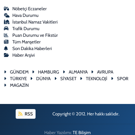
Nöbetçi Eczaneler
Hava Durumu
İstanbul Namaz Vakitleri
Trafik Durumu
Puan Durumu ve Fikstür
Tüm Manşetler
Son Dakika Haberleri
Haber Arşivi
GÜNDEM
HAMBURG
ALMANYA
AVRUPA
TÜRKIYE
DÜNYA
SİYASET
TEKNOLOJİ
SPOR
MAGAZİN
RSS
Copyright © 2012. Her hakkı saklıdır.
Haber Yazılımı:
TE Bilişim