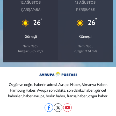
12 AĞUSTOS
13 AĞUSTOS
ÇARŞAMBA
PERŞEMBE
°
°
26
26
Güneşli
Güneşli
Nem: %69
Nem: %65
Rüzgar: 8.69 m/s
Rüzgar: 9.61 m/s
Özgür ve doğru haberin adresi. Avrupa Haber, Almanya Haber,
Hamburg Haber, Avrupa son dakika, son dakika haber, güncel
haberler, haber avrupa, berlin haber, fransa haber, özgür haber,