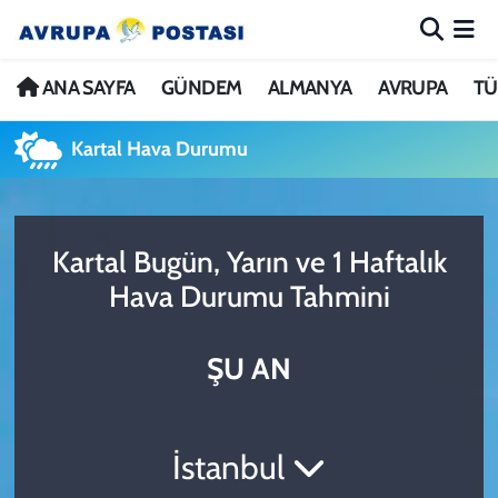
ANA SAYFA
Nöbetçi Eczaneler
ANA SAYFA
GÜNDEM
ALMANYA
AVRUPA
TÜ
GÜNDEM
Hava Durumu
Kartal Hava Durumu
ALMANYA
İstanbul Namaz Vakitleri
Kartal Bugün, Yarın ve 1 Haftalık
AVRUPA
Trafik Durumu
Hava Durumu Tahmini
TÜRKİYE
Avrupa Ligi Puan Durumu ve Fikstür
ŞU AN
DÜNYA
Tüm Manşetler
KÜLTÜR
Son Dakika Haberleri
İstanbul
SPOR
Haber Arşivi