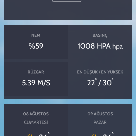
NEM
BASINÇ
%59
1008 HPA
hpa
RÜZGAR
EN DÜŞÜK / EN YÜKSEK
°
°
5.39 M/S
22
/ 30
08 AĞUSTOS
09 AĞUSTOS
CUMARTESI
PAZAR
°
°