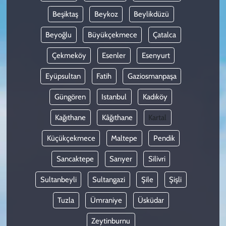
Beşiktaş
Beykoz
Beylikdüzü
Beyoğlu
Büyükçekmece
Çatalca
Çekmeköy
Esenler
Esenyurt
Eyüpsultan
Fatih
Gaziosmanpaşa
Güngören
Istanbul
Kadıköy
Kağıthane
Kâğıthane
Kartal
Küçükçekmece
Maltepe
Pendik
Sancaktepe
Sarıyer
Silivri
Sultanbeyli
Sultangazi
Şile
Şişli
Tuzla
Ümraniye
Üsküdar
Zeytinburnu