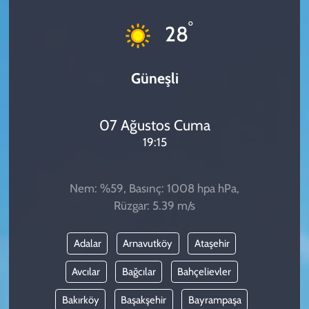
KADIN
°
28
YAZARLAR
Güneşli
07 Ağustos Cuma
19:15
Nem: %59, Basınç: 1008 hpa hPa,
Rüzgar: 5.39 m/s
Adalar
Arnavutköy
Ataşehir
Avcılar
Bağcılar
Bahçelievler
Bakırköy
Başakşehir
Bayrampaşa