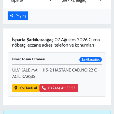
KADIN
Paylaş
YAZARLAR
İsparta
Şarkikaraağaç
07 Ağustos 2026 Cuma
nöbetçi eczane adres, telefon ve konumları
Ismet Tosun Eczanesi
Şarkikaraağaç
ULVİKALE MAH. 115-2 HASTANE CAD.NO:22 C
ACİL KARŞISI
Yol Tarifi Al
0 (246) 411 33 53