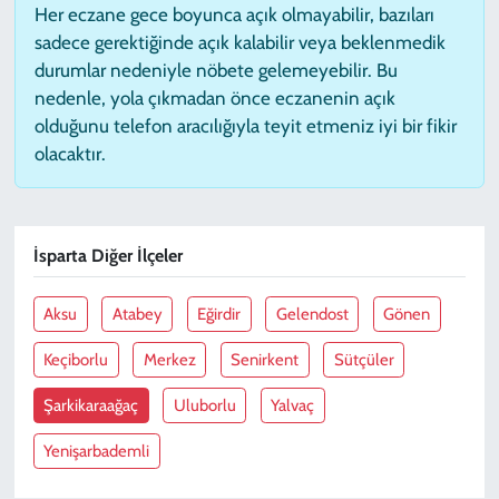
Her eczane gece boyunca açık olmayabilir, bazıları
sadece gerektiğinde açık kalabilir veya beklenmedik
durumlar nedeniyle nöbete gelemeyebilir. Bu
nedenle, yola çıkmadan önce eczanenin açık
olduğunu telefon aracılığıyla teyit etmeniz iyi bir fikir
olacaktır.
İsparta Diğer İlçeler
Aksu
Atabey
Eğirdir
Gelendost
Gönen
Keçiborlu
Merkez
Senirkent
Sütçüler
Şarkikaraağaç
Uluborlu
Yalvaç
Yenişarbademli