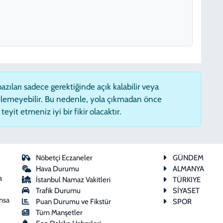
zıları sadece gerektiğinde açık kalabilir veya
lemeyebilir. Bu nedenle, yola çıkmadan önce
eyit etmeniz iyi bir fikir olacaktır.
Nöbetçi Eczaneler
GÜNDEM
Hava Durumu
ALMANYA
a
İstanbul Namaz Vakitleri
TÜRKIYE
Trafik Durumu
SİYASET
ansa
Puan Durumu ve Fikstür
SPOR
Tüm Manşetler