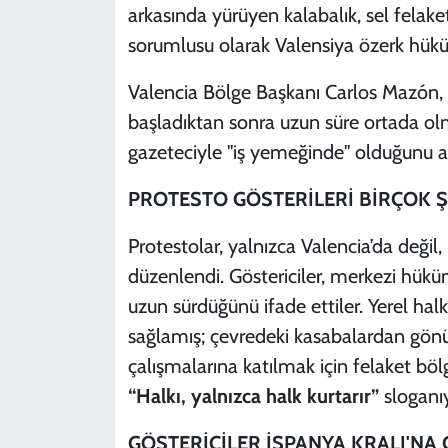
arkasında yürüyen kalabalık, sel felak
sorumlusu olarak Valensiya özerk hükü
Valencia Bölge Başkanı Carlos Mazón, s
başladıktan sonra uzun süre ortada ol
gazeteciyle "iş yemeğinde" olduğunu aç
PROTESTO GÖSTERİLERİ BİRÇOK 
Protestolar, yalnızca Valencia’da değil,
düzenlendi. Göstericiler, merkezi hükü
uzun sürdüğünü ifade ettiler. Yerel ha
sağlamış; çevredeki kasabalardan gönül
çalışmalarına katılmak için felaket böl
“Halkı, yalnızca halk kurtarır”
sloganıyl
GÖSTERİCİLER İSPANYA KRALI'NA