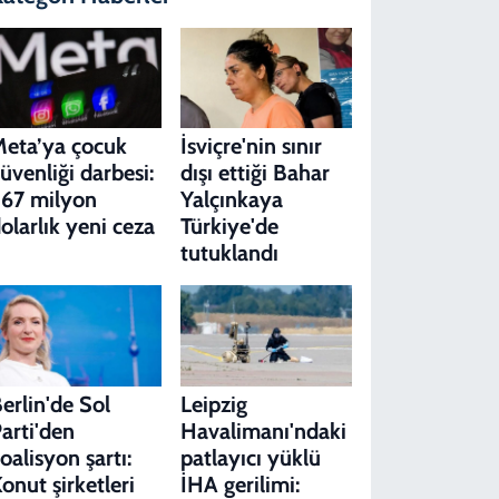
eta’ya çocuk
İsviçre'nin sınır
üvenliği darbesi:
dışı ettiği Bahar
67 milyon
Yalçınkaya
olarlık yeni ceza
Türkiye'de
tutuklandı
erlin'de Sol
Leipzig
arti'den
Havalimanı'ndaki
oalisyon şartı:
patlayıcı yüklü
onut şirketleri
İHA gerilimi: