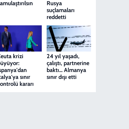
amulaştırılsın
Rusya
suçlamaları
reddetti
euta krizi
24 yıl yaşadı,
üyüyor:
çalıştı, partnerine
spanya'dan
baktı... Almanya
talya'ya sınır
sınır dışı etti
ontrolü kararı