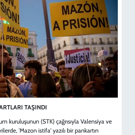
ARTLARI TAŞINDI
lum kuruluşunun (STK) çağrısıyla Valensiya ve
erde, 'Mazon istifa' yazılı bir pankartın