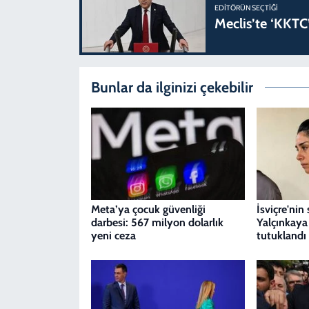
EDITÖRÜN SEÇTIĞI
Meclis’te ‘KKTC’
Bunlar da ilginizi çekebilir
Meta’ya çocuk güvenliği
İsviçre'nin 
darbesi: 567 milyon dolarlık
Yalçınkaya
yeni ceza
tutuklandı