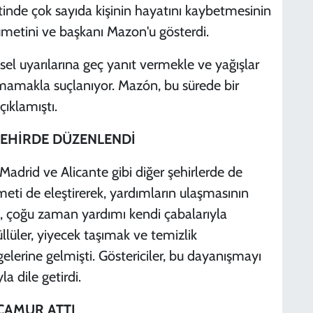
etinde çok sayıda kişinin hayatını kaybetmesinin
metini ve başkanı Mazon'u gösterdi.
el uyarılarına geç yanıt vermekle ve yağışlar
mamakla suçlanıyor. Mazón, bu sürede bir
ıklamıştı.
ŞEHİRDE DÜZENLENDİ
 Madrid ve Alicante gibi diğer şehirlerde de
meti de eleştirerek, yardımların ulaşmasının
lk, çoğu zaman yardımı kendi çabalarıyla
lüler, yiyecek taşımak ve temizlik
gelerine gelmişti. Göstericiler, bu dayanışmayı
a dile getirdi.
 ÇAMUR ATTI