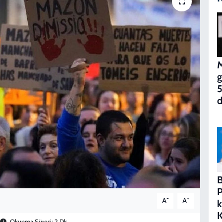
M
g
5
d
B
P
-
+
A
A
k
K
Okunma Süresi: 2 Dk