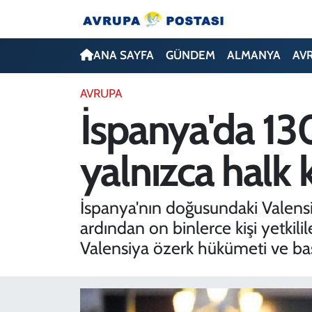
ANA SAYFA
Nöbetçi Eczaneler
ANA SAYFA
GÜNDEM
ALMANYA
AV
GÜNDEM
Hava Durumu
AVRUPA
İspanya'da 130
ALMANYA
İstanbul Namaz Vakitleri
yalnızca halk k
AVRUPA
Trafik Durumu
TÜRKİYE
Avrupa Ligi Puan Durumu ve Fikstür
İspanya'nın doğusundaki Valensi
ardından on binlerce kişi yetkili
DÜNYA
Tüm Manşetler
Valensiya özerk hükümeti ve başk
KÜLTÜR
Son Dakika Haberleri
SPOR
Haber Arşivi