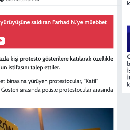
k
i yürüyüşüne saldıran Farhad N.’ye müebbet
C
a kişi protesto gösterilere katılarak özellikle
b
 istifasını talep ettiler.
İ
İ
 binasına yürüyen protestocular, “Katil”
k
. Gösteri sırasında polisle protestocular arasında