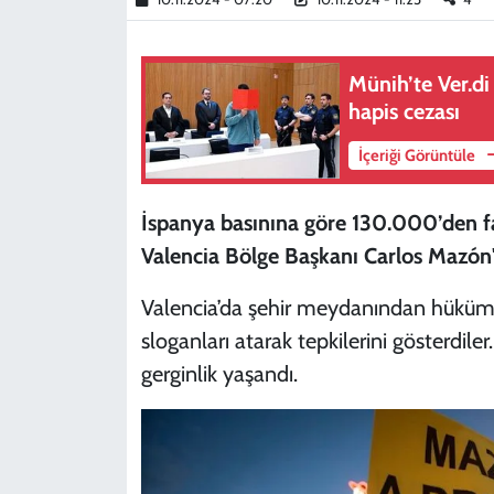
Münih’te Ver.d
hapis cezası
İçeriği Görüntüle
İspanya basınına göre 130.000’den fazl
Valencia Bölge Başkanı Carlos Mazón'un
Valencia’da şehir meydanından hükümet
sloganları atarak tepkilerini gösterdiler
gerginlik yaşandı.