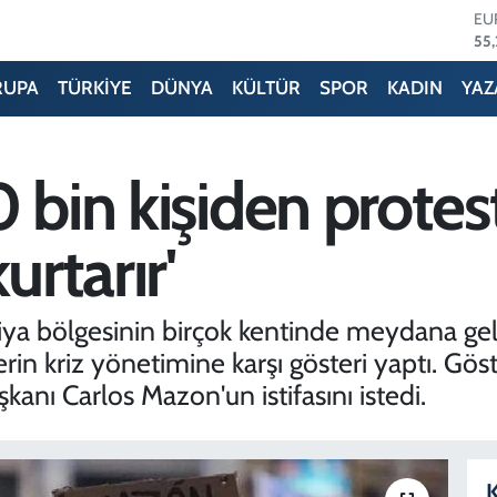
ST
64,
GR
66
RUPA
TÜRKİYE
DÜNYA
KÜLTÜR
SPOR
KADIN
YAZ
Bİ
13.
BI
64
 bin kişiden protest
DO
47
EU
urtarır'
55
ya bölgesinin birçok kentinde meydana gele
lerin kriz yönetimine karşı gösteri yaptı. Gö
anı Carlos Mazon'un istifasını istedi.
K