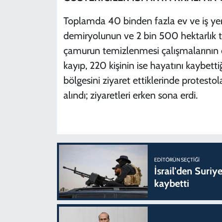
Toplamda 40 binden fazla ev ve iş yer
demiryolunun ve 2 bin 500 hektarlık ta
çamurun temizlenmesi çalışmalarının d
kayıp, 220 kişinin ise hayatını kaybettiği 
bölgesini ziyaret ettiklerinde protesto
alındı; ziyaretleri erken sona erdi.
EDITÖRÜN SEÇTIĞI
İsrail'den Suriye
kaybetti