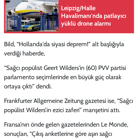
Leipzig/Halle
Havalimanı'nda patlayıcı
yüklü drone alarmı
Bild, “Hollanda'da siyasi deprem!” alt başlığıyla
verdiği haberde,
“Sağcı popülist Geert Wilders'in (60) PVV partisi
parlamento seçimlerinde en büyük güç olarak
ortaya çıktı” dendi.
Frankfurter Allgemeine Zeitung gazetesi ise, “Sağcı
popülist Wilders’in ezici zaferi” manşetini attı.
Fransa’nın önde gelen gazetelerinden Le Monde,
sonuçları, “Çıkış anketlerine göre aşırı sağcı