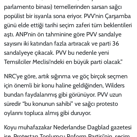
parlamento binası) temellerinden sarsan sağcı
popülist bir isyanla sona eriyor. PVV'nin Çarşamba
günü elde ettiği tarihi seçim zaferi tüm beklentileri
aştı. ANP'nin ön tahminine göre PVV sandalye
sayısını iki katından fazla artıracak ve parti 36
sandalyeye çıkacak. PVV bu nedenle yeni
Temsilciler Meclisi'ndeki en büyük parti olacak.”
NRC’ye göre, artık sığınma ve göç birçok seçmen
için önemli bir konu haline geldiğinden, Wilders
bundan faydalanmış gibi görünüyor. PVV uzun
süredir “bu konunun sahibi” ve sağcı protesto
oylarını topluca almış gibi duruyor.
Koyu muhafazakar Nederlandse Dagblad gazetesi
ise, Protestan Toplumcu Roform Partisi’nin, seçim