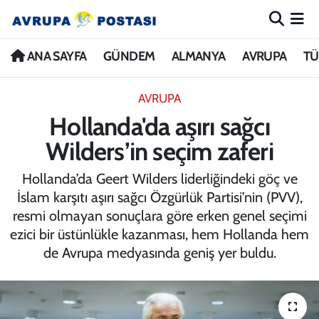
ANA SAYFA
Nöbetçi Eczaneler
ANA SAYFA
GÜNDEM
ALMANYA
AVRUPA
TÜ
GÜNDEM
Hava Durumu
AVRUPA
Hollanda'da aşırı sağcı
ALMANYA
İstanbul Namaz Vakitleri
Wilders’in seçim zaferi
AVRUPA
Trafik Durumu
Hollanda’da Geert Wilders liderliğindeki göç ve
İslam karşıtı aşırı sağcı Özgürlük Partisi’nin (PVV),
TÜRKİYE
Avrupa Ligi Puan Durumu ve Fikstür
resmi olmayan sonuçlara göre erken genel seçimi
ezici bir üstünlükle kazanması, hem Hollanda hem
DÜNYA
Tüm Manşetler
de Avrupa medyasında geniş yer buldu.
KÜLTÜR
Son Dakika Haberleri
SPOR
Haber Arşivi