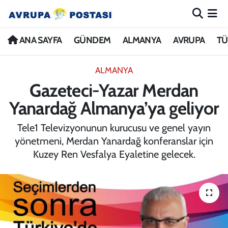
ANA SAYFA
Nöbetçi Eczaneler
ANA SAYFA
GÜNDEM
ALMANYA
AVRUPA
TÜ
GÜNDEM
Hava Durumu
ALMANYA
Gazeteci-Yazar Merdan
ALMANYA
İstanbul Namaz Vakitleri
Yanardağ Almanya’ya geliyor
AVRUPA
Trafik Durumu
Tele1 Televizyonunun kurucusu ve genel yayın
yönetmeni, Merdan Yanardağ konferanslar için
TÜRKİYE
Avrupa Ligi Puan Durumu ve Fikstür
Kuzey Ren Vesfalya Eyaletine gelecek.
DÜNYA
Tüm Manşetler
KÜLTÜR
Son Dakika Haberleri
SPOR
Haber Arşivi