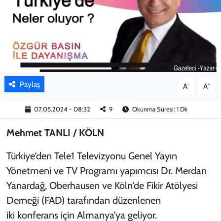
KADIN
YAZARLAR
Paylaş
-
+
A
A
07.05.2024 - 08:32
9
Okunma Süresi: 1 Dk
Mehmet TANLI / KÖLN
Türkiye‘den Tele1 Televizyonu Genel Yayın
Yönetmeni ve TV Programı yapımcısı Dr. Merdan
Yanardağ, Oberhausen ve Köln‘de Fikir Atölyesi
Derneği (FAD) tarafından düzenlenen
iki konferans için Almanya’ya geliyor.