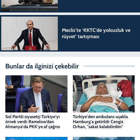
Meclis’te ‘KKTC’de yolsuzluk ve
rüşvet’ tartışması
Bunlar da ilginizi çekebilir
Sol Partili siyasetçi Türkiye’yi
Türkiye'den ambulans uçakla
örnek verdi: Ramelow’dan
Hamburg'a getirildi: Cengiz
Almanya'da PKK'ye af çağrısı
Orhan, "sakat kalabilirdim"