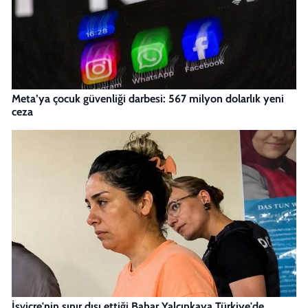
Meta’ya çocuk güvenliği darbesi: 567 milyon dolarlık yeni
ceza
İsviçre'nin sınır dışı ettiği Bahar Yalçınkaya Türkiye'de