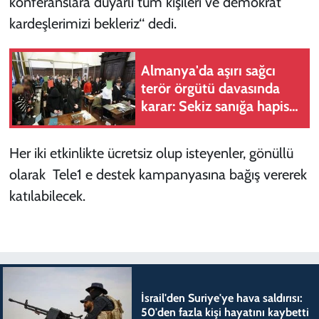
konferanslara duyarlı tüm kişileri ve demokrat
kardeşlerimizi bekleriz‘‘ dedi.
Almanya'da aşırı sağcı
terör örgütü davasında
karar: Sekiz sanığa hapis
cezası
Her iki etkinlikte ücretsiz olup isteyenler, gönüllü
olarak Tele1 e destek kampanyasına bağış vererek
katılabilecek.
İsrail'den Suriye'ye hava saldırısı:
50'den fazla kişi hayatını kaybetti